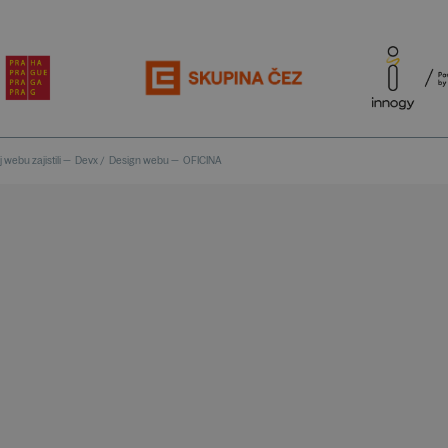
 webu zajistili —
Devx
/
Design webu —
OFICINA