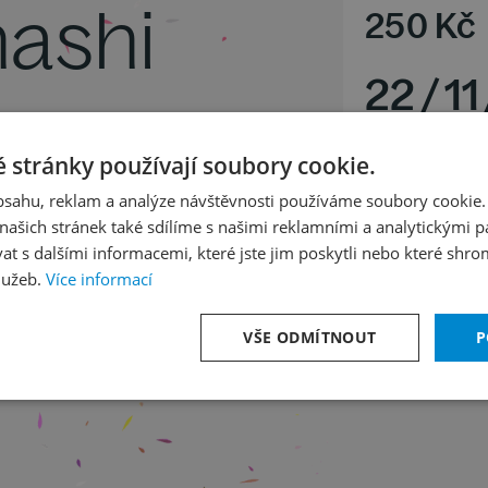
hashi
250
Kč
22
/
11
í klavír
Čtvrtek 19
 stránky používají soubory cookie.
obsahu, reklam a analýze návštěvnosti používáme soubory cookie.
ašich stránek také sdílíme s našimi reklamními a analytickými par
 s dalšími informacemi, které jste jim poskytli nebo které shro
lužeb.
Více informací
VŠE ODMÍTNOUT
P