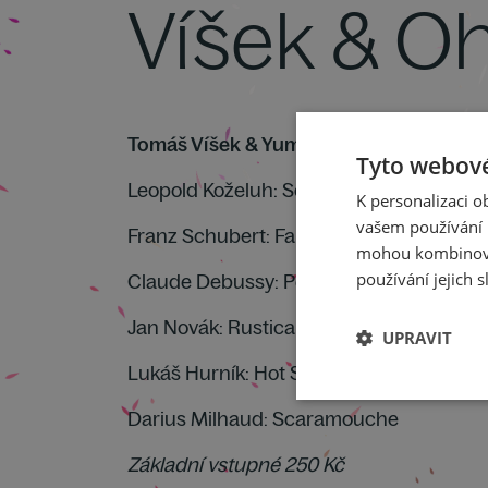
Víšek & O
Tomáš Víšek & Yumeki Ohashi
– čtyřručn
Tyto webové
Leopold Koželuh: Sonáta F dur, op. 10
K personalizaci 
vašem používání n
Franz Schubert: Fantazie f moll, op. 103
mohou kombinovat
používání jejich s
Claude Debussy: Petite suite
Jan Novák: Rustica Musa II (výběr)
UPRAVIT
Lukáš Hurník: Hot Suite
Darius Milhaud: Scaramouche
Základní vstupné 250 Kč