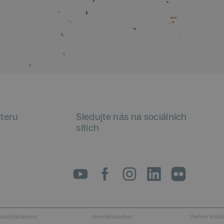
tteru
Sledujte nás na sociálních
sítích
LinkedIn
flickr
inanční podporou
Generální partner
Partner festiv