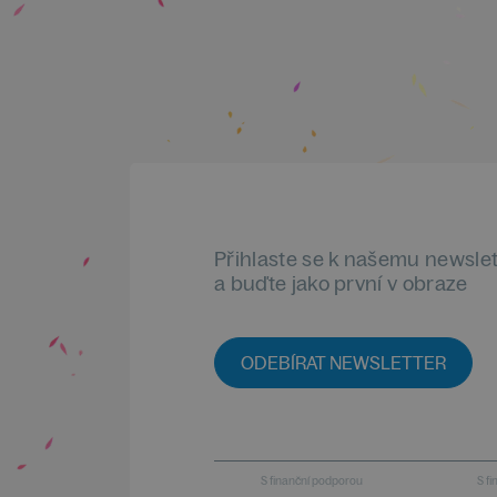
Přihlaste se k našemu newsle
a buďte jako první v obraze
ODEBÍRAT NEWSLETTER
S finanční podporou
S f