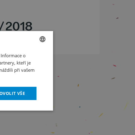
/
2018
.30
 Informace o
CZECH
tnery, kteří je
ENGLISH
máždili při vašem
OVOLIT VŠE