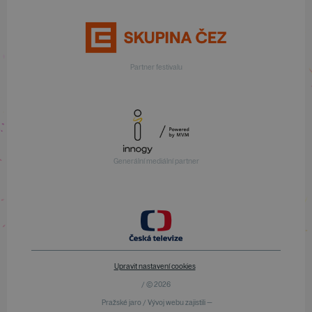
Partner festivalu
Generální mediální partner
Upravit nastavení cookies
/ © 2026
Pražské jaro / Vývoj webu zajistili —