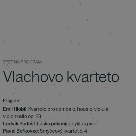
ZPĚT NA PROGRAM
Vlachovo kvarteto
Program
Emil Hlobil
: Kvarteto pro cembalo, housle, violu a
violoncello op. 23
Ludvík Podéšť
: Láska pěknější, cyklus písní
Pavel Bořkovec
: Smyčcový kvartet č. 4