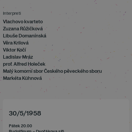
Interpreti
Vlachovo kvarteto
Zuzana Růžičková
Libuše Domanínská
Věra Krilová
Viktor Kočí
Ladislav Mráz
prof. Alfred Holeček
Malý komorní sbor Českého pěveckého sboru
Markéta Kühnová
30
/
5
/
1958
Pátek 20.00
Rudolfinum – Dvořákova síň