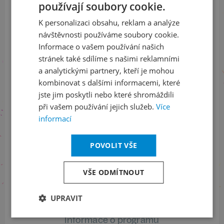
Přihlaste se k našemu newsletteru
používají soubory cookie.
CZECH
a buďte jako první v obraze
K personalizaci obsahu, reklam a analýze
ENGLISH
návštěvnosti používáme soubory cookie.
ODEBÍRAT NEWSLETTER
Informace o vašem používání našich
stránek také sdílíme s našimi reklamními
a analytickými partnery, kteří je mohou
kombinovat s dalšími informacemi, které
Sledujte nás na sociálních sítích
jste jim poskytli nebo které shromáždili
při vašem používání jejich služeb.
Více
LinkedIn
flickr
informací
POVOLIT VŠE
Informace o stavu objednávek
VŠE ODMÍTNOUT
+420 461 049 232
UPRAVIT
Informace o programu