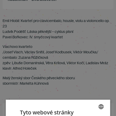
Emil Hlobil: Kvartet pro clavicembalo, housle, violu a violoncello op.
23
Ludvík Podéšť: Láska pěknější – cyklus písní
Pavel Bořkovec: IV. smyčcový kvartet
Vlachovo kvarteto
/Josef Vlach, Václav Snítil, Josef Koďousek, Viktor Moučka/
cembalo: Zuzana Růžičková
zpěv: Libuše Domanínská, Věra Krilová, Viktor Kočí, Ladislav Mráz
klavír: Alfred Holeček
Malý ženský sbor Českého pěveckého sboru
sbormistr: Markéta Kühnová
Tyto webové stránky