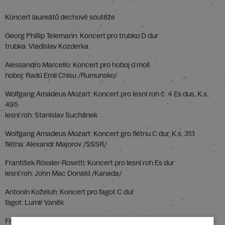
Koncert laureátů dechové soutěže
Georg Phillip Telemann: Koncert pro trubku D dur
trubka: Vladislav Kozderka
Alessandro Marcello: Koncert pro hoboj d moll
hoboj: Radú Emil Chisu /Rumunsko/
Wolfgang Amadeus Mozart: Koncert pro lesní roh č. 4 Es dus, K.s.
495
lesní roh: Stanislav Suchánek
Wolfgang Amadeus Mozart: Koncert gro flétnu C dur, K.s. 313
flétna: Alexandr Majorov /SSSR/
František Rössler-Rosetti: Koncert pro lesní roh Es dur
lesní roh: John Mac Donald /Kanada/
Antonín Koželuh: Koncert pro fagot C dur
fagot: Lumír Vaněk
František Kramář: Koncert pro klarinet Es dur, op. 36