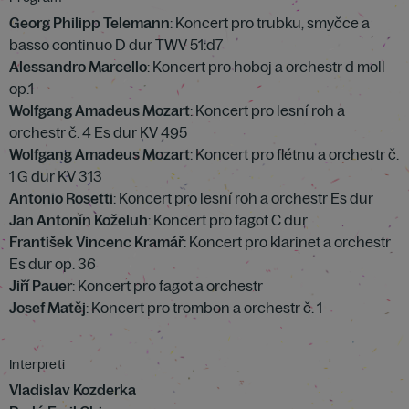
Georg Philipp Telemann
: Koncert pro trubku, smyčce a
basso continuo D dur TWV 51:d7
Alessandro Marcello
: Koncert pro hoboj a orchestr d moll
op.1
Wolfgang Amadeus Mozart
: Koncert pro lesní roh a
orchestr č. 4 Es dur KV 495
Wolfgang Amadeus Mozart
: Koncert pro flétnu a orchestr č.
1 G dur KV 313
Antonio Rosetti
: Koncert pro lesní roh a orchestr Es dur
Jan Antonín Koželuh
: Koncert pro fagot C dur
František Vincenc Kramář
: Koncert pro klarinet a orchestr
Es dur op. 36
Jiří Pauer
: Koncert pro fagot a orchestr
Josef Matěj
: Koncert pro trombon a orchestr č. 1
Interpreti
Vladislav Kozderka