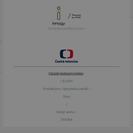
Generální mediální partner
Upravit nastavení cookies
/ © 2026
Pražské jaro / Vývoj webu zajistili —
Devx
/
Design webu —
OFICINA