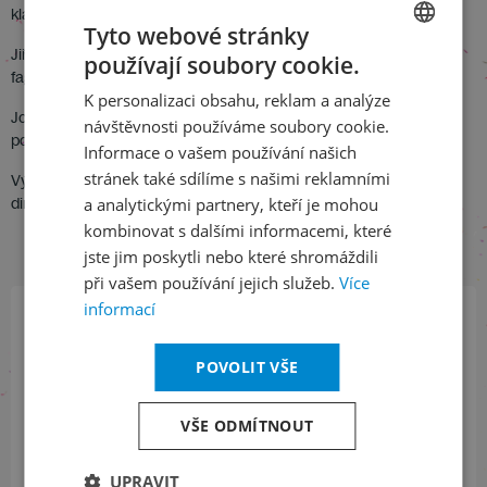
klarinet: Bohuslav Zahradník
Tyto webové stránky
Jiří Pauer: Koncert pro fagot
používají soubory cookie.
CZECH
fagot: Jiří Seidl
K personalizaci obsahu, reklam a analýze
ENGLISH
Josef Matěj: I. koncert pro pozoun
návštěvnosti používáme soubory cookie.
pozoun: Gabriel Madas
Informace o vašem používání našich
stránek také sdílíme s našimi reklamními
Východočeský komorní orchestr Pardubice
dir. Libor Pešek
a analytickými partnery, kteří je mohou
kombinovat s dalšími informacemi, které
jste jim poskytli nebo které shromáždili
při vašem používání jejich služeb.
Více
informací
Přihlaste se k našemu newsletteru
POVOLIT VŠE
a buďte jako první v obraze
VŠE ODMÍTNOUT
ODEBÍRAT NEWSLETTER
UPRAVIT