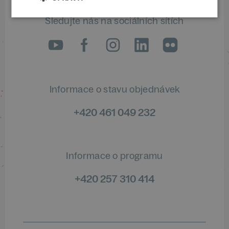
Sledujte nás na sociálních sítích
LinkedIn
flickr
Informace o stavu objednávek
+420 461 049 232
Informace o programu
+420 257 310 414