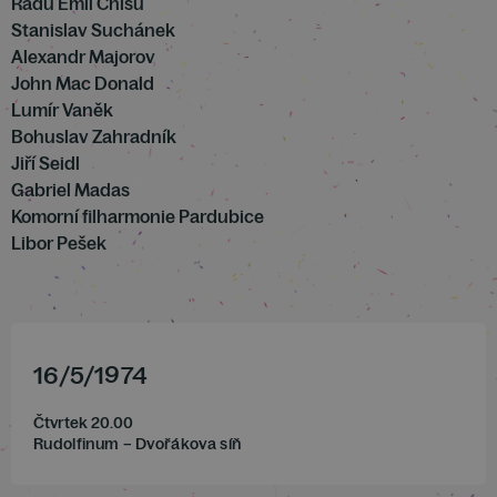
Radú Emil Chisu
Stanislav Suchánek
Alexandr Majorov
John Mac Donald
Lumír Vaněk
Bohuslav Zahradník
Jiří Seidl
Gabriel Madas
Komorní filharmonie Pardubice
Libor Pešek
16
/
5
/
1974
Čtvrtek 20.00
Rudolfinum – Dvořákova síň