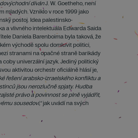
dovýchodní díván
J. W. Goetheho, není
 mladých. Vzniklo v roce 1999 jako
ský postoj. Idea palestinsko-
 a vlivného intelektuála Edwarda Saida
ítele Daniela Barenboima byla taková, že
kém východě spolu domluvit politici,
ezi stranami na opačné straně barikády
coby univerzální jazyk. Jediný politický
vou aktivitou orchestr oficiálně hlásí je,
ké řešení arabsko-izraelského konfliktu a
estinců jsou nerozlučně spjaty. Hudba
ajisté právo a povinnost se plně vyjádřit,
vému sousedovi,“
jak uvádí na svých
.