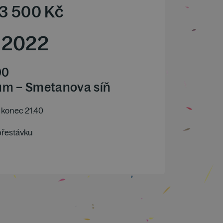
3 500
Kč
2022
00
ům – Smetanova síň
konec 21.40
přestávku