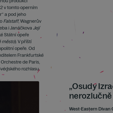
nou produkci
22 v tomto operním
r“ a pod jeho
ho
Falstaff
, Wagnerův
třeba i Janáčkova
Její
é Státní opeře
é město
). V příští
politní opeře. Od
ditelem Frankfurtské
 Orchestre de Paris,
Švédského rozhlasu.
„Osudy Izra
nerozlučně 
West-Eastern Divan 