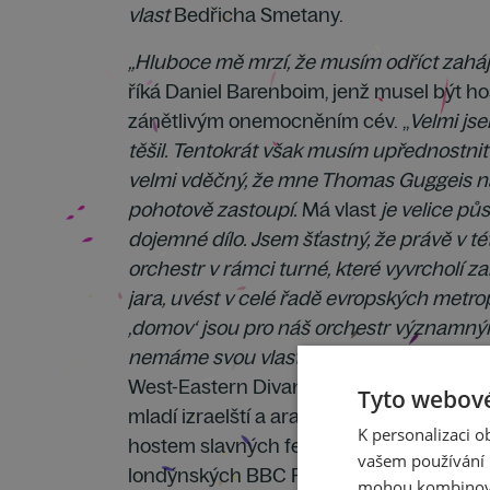
vlast
Bedřicha Smetany.
„Hluboce mě mrzí, že musím odříct zaháj
říká Daniel Barenboim, jenž musel být ho
zánětlivým onemocněním cév. „
Velmi jse
těšil. Tentokrát však musím upřednostnit
velmi vděčný, že mne Thomas Guggeis n
pohotově zastoupí.
Má vlast
je velice pů
dojemné dílo. Jsem šťastný, že právě v t
orchestr v rámci turné, které vyvrcholí 
jara, uvést v celé řadě evropských metropo
‚domov‘ jsou pro náš orchestr významným
nemáme svou vlast a domov,“
uvádí Bare
West-Eastern Divan Orchestra, v němž bo
Tyto webové
mladí izraelští a arabští hudebníci. Orch
K personalizaci 
hostem slavných festivalů v Salcburku, 
vašem používání n
londýnských BBC Proms, hrál také pře
mohou kombinovat