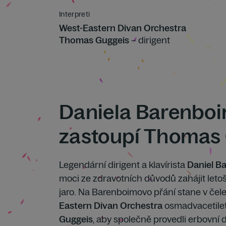
Interpreti
West-Eastern Divan Orchestra
Thomas Guggeis
– dirigent
Daniela Barenbo
zastoupí Thomas
Legendární dirigent a klavírista
Daniel B
moci ze zdravotních důvodů zahájit letoš
jaro. Na Barenboimovo přání stane v čel
Eastern Divan Orchestra
osmadvacetilet
Guggeis
, aby společně provedli erbovní dí