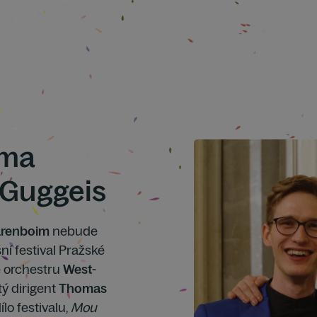
ima
 Guggeis
arenboim
nebude
ní festival Pražské
e orchestru
West-
ý dirigent
Thomas
lo festivalu,
Mou