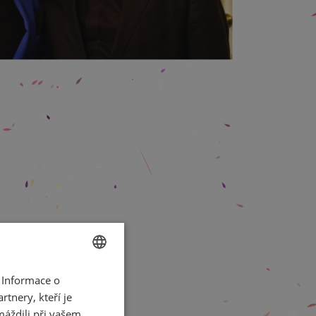
 Informace o
CZECH
tnery, kteří je
ENGLISH
máždili při vašem