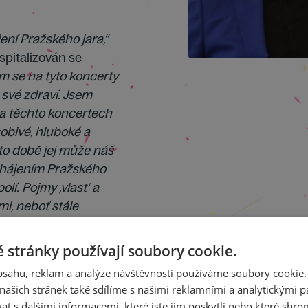
ení Pražského jara,“
spitalizován se
m se na tyto koncerty
 své zdraví. Jsem
a těchto koncertech
sobivé, hluboké a
éto době jej může náš
zahájením Pražského
lí. Pojmy ‚vlast‘ a
i, neboť stále
nboim na adresu
k po boku hrají
 stránky používají soubory cookie.
estr je pravidelným
obsahu, reklam a analýze návštěvnosti používáme soubory cookie.
Lucernu a
ašich stránek také sdílíme s našimi reklamními a analytickými par
d papežem Benediktem
 s dalšími informacemi, které jste jim poskytli nebo které shro