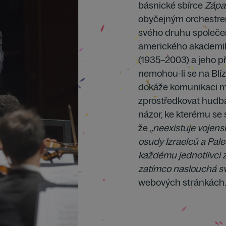
básnické sbírce
Zápa
obyčejným orchestrem
svého druhu společen
amerického akademika
(1935–2003) a jeho př
nemohou-li se na Blíz
dokáže komunikaci m
zprostředkovat hudba 
názor, ke kterému se s
že
„neexistuje vojens
osudy Izraelců a Pal
každému jednotlivci z
zatímco naslouchá s
webových stránkách