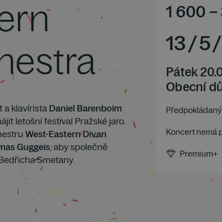
ern
1 600
–
13
/
5
/
hestra
Pátek 20.
Obecní d
 a klavírista
Daniel Barenboim
Předpokládaný 
t letošní festival Pražské jaro.
Koncert nemá 
hestru
West-Eastern Divan
mas Guggeis
, aby společně
Premium+
Bedřicha Smetany.