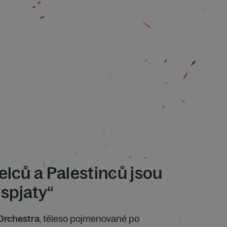
elců a Palestinců jsou
spjaty“
Orchestra
, těleso pojmenované po