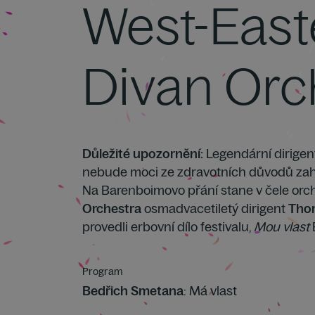
West-East
Divan Orc
Důležité upozornění:
Legendární dirigent
nebude moci ze zdravotních důvodů zaháji
Na Barenboimovo přání stane v čele orc
Orchestra
osmadvacetiletý dirigent
Tho
provedli erbovní dílo festivalu,
Mou vlast
Program
Bedřich Smetana
: Má vlast