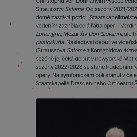
Christophu von Dohnányim vysoce ceně
Straussovy
Salome
. Od sezóny 2021/20
domě zastává pozici „Staatskapellmeiste
vedením zazněla celá řada oper – Verdi
Lohengrin
, Mozartův
Don Giovanni
, ale 
pastorkyňa
. Následoval debut ve vídeňsk
(Straussova
Salome
a Korngoldovo
Mrtv
sezóně jej čeká debut v newyorské Metro
sezóny 2022/2023 se stane hudebním ře
opery. Na symfonickém poli stanul v čele
Staatskapelle Dresden nebo Orchestru 