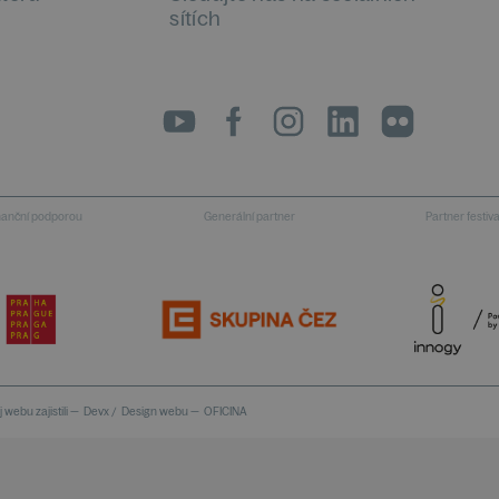
sítích
LinkedIn
flickr
inanční podporou
Generální partner
Partner festiv
 webu zajistili —
Devx
/
Design webu —
OFICINA