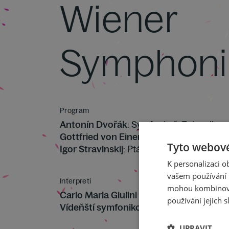
Wiener
Symphoni
Program
Antonín Dvořák
: Symfonie č. 7 d moll op
Gottfried von Einem
: Symfonické scény 
Tyto webové
Igor Stravinskij
: Pták Ohnivák, hudba k b
K personalizaci 
vašem používání n
Interpreti
mohou kombinovat
Carlo Maria Giulini
používání jejich s
Vídeňští symfonikové
UPRAVIT