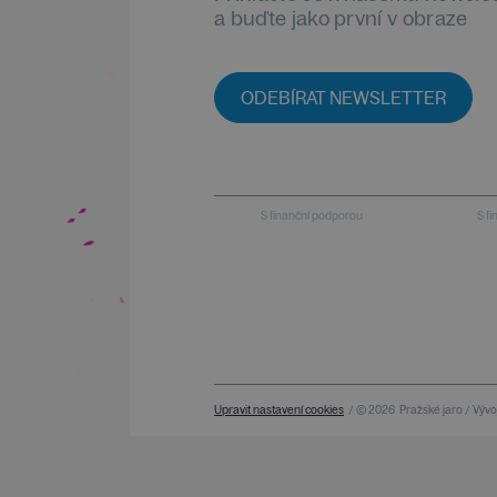
a buďte jako první v obraze
ODEBÍRAT NEWSLETTER
S finanční podporou
S f
Upravit nastavení cookies
/ © 2026
Pražské jaro / Vývoj