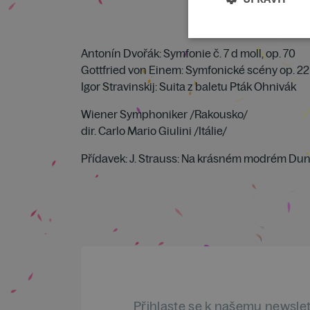
Antonín Dvořák: Symfonie č. 7 d moll, op. 70
Gottfried von Einem: Symfonické scény op. 22
Igor Stravinskij: Suita z baletu Pták Ohnivák
Wiener Symphoniker /Rakousko/
dir. Carlo Mario Giulini /Itálie/
Přídavek: J. Strauss: Na krásném modrém Dun
Přihlaste se k našemu newsle