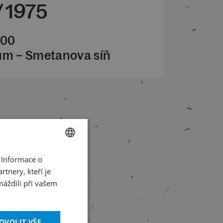
/
1975
.00
ům – Smetanova síň
 Informace o
CZECH
tnery, kteří je
ENGLISH
máždili při vašem
OVOLIT VŠE