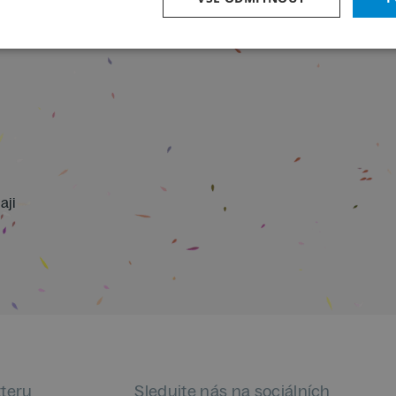
aji
tteru
Sledujte nás na sociálních