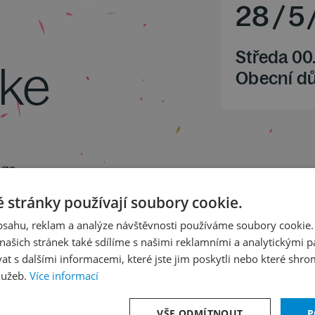
28
/
5
Středa 00
ke
Obecní d
. 70
op. 22
 stránky používají soubory cookie.
aletu
obsahu, reklam a analýze návštěvnosti používáme soubory cookie.
ašich stránek také sdílíme s našimi reklamními a analytickými par
 s dalšími informacemi, které jste jim poskytli nebo které shro
lužeb.
Více informací
VŠE ODMÍTNOUT
P