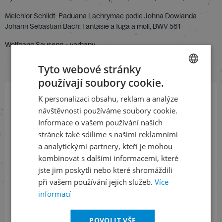
Melchior Schildt: Paduana Lachrymae podle Johna Dowlanda
Johann Sebastian Bach: Fantasie a fuga a moll, BWV 561
Wolfgang Sauseng – varhany
Tyto webové stránky
používají soubory cookie.
CZECH
K personalizaci obsahu, reklam a analýze
ENGLISH
Přihlaste se k našemu newsletteru
návštěvnosti používáme soubory cookie.
a buďte jako první v obraze
Informace o vašem používání našich
stránek také sdílíme s našimi reklamními
a analytickými partnery, kteří je mohou
ODEBÍRAT NEWSLETTER
kombinovat s dalšími informacemi, které
jste jim poskytli nebo které shromáždili
při vašem používání jejich služeb.
Více
Sledujte nás na sociálních sítích
informací
LinkedIn
flickr
POVOLIT VŠE