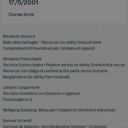
17
/
5
/
2001
Čtvrtek 20.00
Bernardo Storace:
Ballo della battaglia – Recercar (ze sbírky Selva di Varie
Compositioni ď Intavolatura per cimbalo ed organo)
Girolamo Frescobaldi:
Toccata Quinta (sopra i Pedali e senza) ze sbírky Druhá kniha toccat
Recercar con obligo di cantare la 5ta parte senza toccarla
Bergamasca (ze sbírky Fiori musicali)
Johann Caspar Kerll:
Toccata cromatica con Durezze e Ligature
Passacaglia in d
Wolfgang Sauseng: Missa per ľ Organo (in Dominicis Adventus)
Samuel Scheidt:
Hymnus de Adventu „Veni Redemptor Gentium“ (5 Versus)