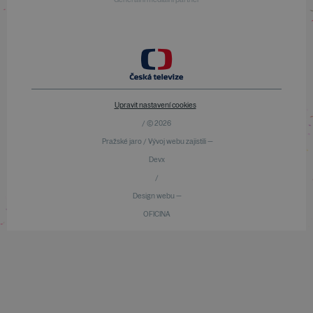
Upravit nastavení cookies
/ © 2026
Pražské jaro / Vývoj webu zajistili —
Devx
/
Design webu —
OFICINA