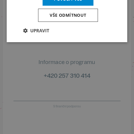
VŠE ODMÍTNOUT
Informace o stavu objednávek
UPRAVIT
+420 461 049 232
Informace o programu
+420 257 310 414
S finanční podporou