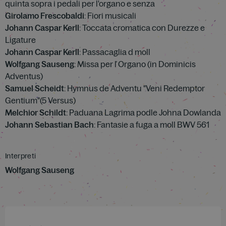
quinta sopra i pedali per l'organo e senza
Girolamo Frescobaldi
: Fiori musicali
Johann Caspar Kerll
: Toccata cromatica con Durezze e
Ligature
Johann Caspar Kerll
: Passacaglia d moll
Wolfgang Sauseng
: Missa per ľ Organo (in Dominicis
Adventus)
Samuel Scheidt
: Hymnus de Adventu "Veni Redemptor
Gentium"(5 Versus)
Melchior Schildt
: Paduana Lagrima podle Johna Dowlanda
Johann Sebastian Bach
: Fantasie a fuga a moll BWV 561
Interpreti
Wolfgang Sauseng