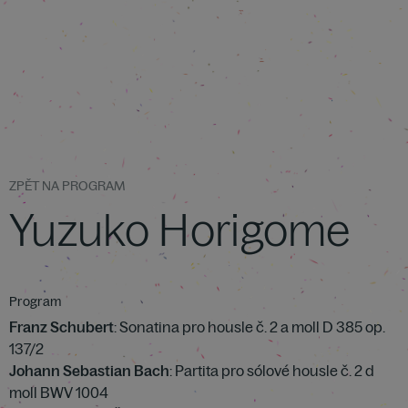
ZPĚT NA PROGRAM
Yuzuko Horigome
Program
Franz Schubert
: Sonatina pro housle č. 2 a moll D 385 op.
137/2
Johann Sebastian Bach
: Partita pro sólové housle č. 2 d
moll BWV 1004