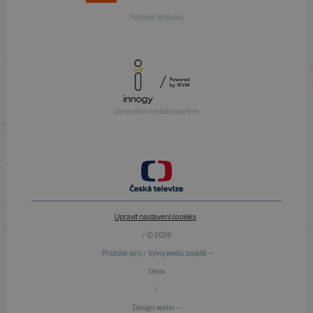
Partner festivalu
Generální mediální partner
Upravit nastavení cookies
/ © 2026
Pražské jaro / Vývoj webu zajistili —
Devx
/
Design webu —