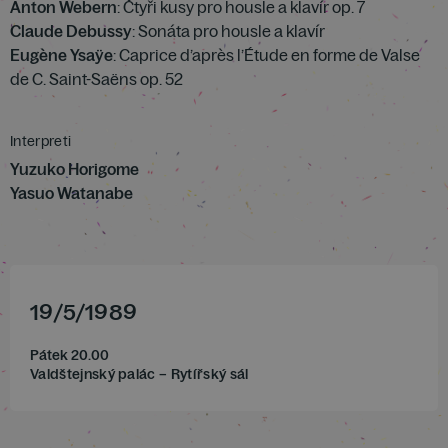
Anton Webern
: Čtyři kusy pro housle a klavír op. 7
Claude Debussy
: Sonáta pro housle a klavír
Eugène Ysaÿe
: Caprice d’après l’Étude en forme de Valse
de C. Saint-Saëns op. 52
Interpreti
Yuzuko Horigome
Yasuo Watanabe
19
/
5
/
1989
Pátek 20.00
Valdštejnský palác – Rytířský sál