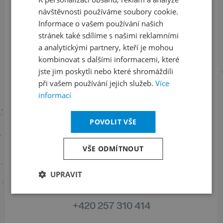
ENGLISH
ODEBÍRAT NEWSLETTER
návštěvnosti používáme soubory cookie.
Informace o vašem používání našich
stránek také sdílíme s našimi reklamními
a analytickými partnery, kteří je mohou
Sledujte nás na sociálních sítích
kombinovat s dalšími informacemi, které
jste jim poskytli nebo které shromáždili
LinkedIn
flickr
při vašem používání jejich služeb.
Více
informací
Informace o stavu objednávek
POVOLIT VŠE
+420 461 049 232
VŠE ODMÍTNOUT
UPRAVIT
Informace o programu
+420 257 310 414