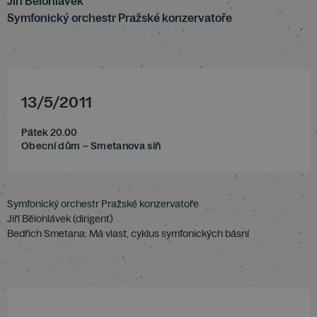
Jiří Bělohlávek
Symfonický orchestr Pražské konzervatoře
13
/
5
/
2011
Pátek 20.00
Obecní dům – Smetanova síň
Symfonický orchestr Pražské konzervatoře
Jiří Bělohlávek (dirigent)
Bedřich Smetana: Má vlast, cyklus symfonických básní