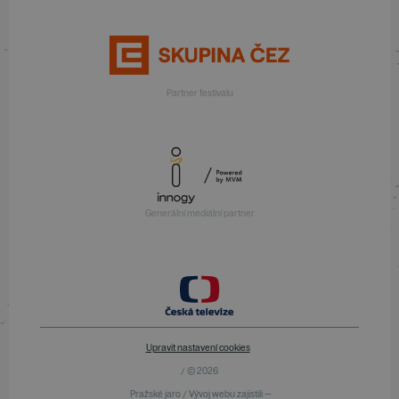
Partner festivalu
Generální mediální partner
Upravit nastavení cookies
/ © 2026
Pražské jaro / Vývoj webu zajistili —