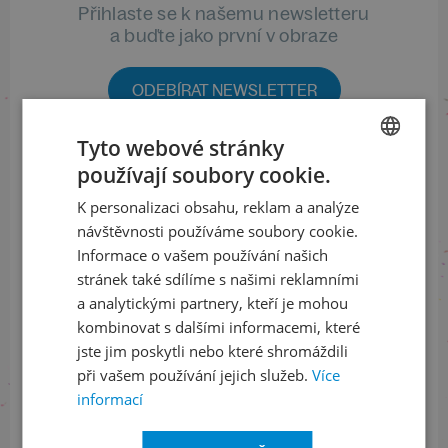
Přihlaste se k našemu newsletteru
a buďte jako první v obraze
ODEBÍRAT NEWSLETTER
Tyto webové stránky
používají soubory cookie.
CZECH
Sledujte nás na sociálních sítích
K personalizaci obsahu, reklam a analýze
ENGLISH
LinkedIn
flickr
návštěvnosti používáme soubory cookie.
Informace o vašem používání našich
stránek také sdílíme s našimi reklamními
a analytickými partnery, kteří je mohou
Informace o stavu objednávek
kombinovat s dalšími informacemi, které
jste jim poskytli nebo které shromáždili
+420 461 049 232
při vašem používání jejich služeb.
Více
informací
Informace o programu