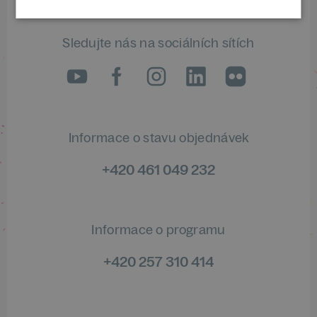
Sledujte nás na sociálních sítích
LinkedIn
flickr
Informace o stavu objednávek
+420 461 049 232
Informace o programu
+420 257 310 414