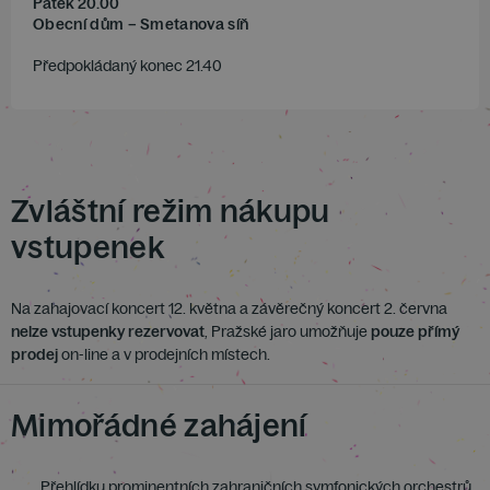
Pátek 20.00
Obecní dům – Smetanova síň
Předpokládaný konec 21.40
Zvláštní režim nákupu
vstupenek
Na zahajovací koncert 12. května a závěrečný koncert 2. června
nelze vstupenky rezervovat
, Pražské jaro umožňuje
pouze
přímý
prodej
on-line a v prodejních místech.
Mimořádné zahájení
Přehlídku prominentních zahraničních symfonických orchestrů,