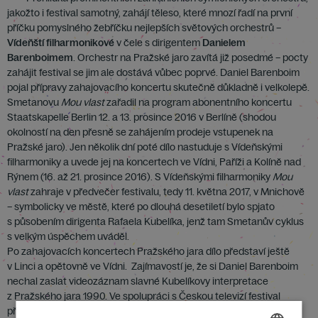
jakožto i festival samotný, zahájí těleso, které mnozí řadí na první
příčku pomyslného žebříčku nejlepších světových orchestrů –
Vídeňští filharmonikové
v čele s dirigentem
Danielem
Barenboimem
. Orchestr na Pražské jaro zavítá již posedmé – pocty
zahájit festival se jim ale dostává vůbec poprvé. Daniel Barenboim
pojal přípravy zahajovacího koncertu skutečně důkladně i velkolepě.
Smetanovu
Mou vlast
zařadil na program abonentního koncertu
Staatskapelle Berlin 12. a 13. prosince 2016 v Berlíně (shodou
okolností na den přesně se zahájením prodeje vstupenek na
Pražské jaro). Jen několik dní poté dílo nastuduje s Vídeňskými
filharmoniky a uvede jej na koncertech ve Vídni, Paříži a Kolíně nad
Rýnem (16. až 21. prosince 2016). S Vídeňskými filharmoniky
Mou
vlast
zahraje v předvečer festivalu, tedy 11. května 2017, v Mnichově
– symbolicky ve městě, které po dlouhá desetiletí bylo spjato
s působením dirigenta Rafaela Kubelíka, jenž tam Smetanův cyklus
s velkým úspěchem uváděl.
Po zahajovacích koncertech Pražského jara dílo představí ještě
v Linci a opětovně ve Vídni. Zajímavostí je, že si Daniel Barenboim
nechal zaslat videozáznam slavné Kubelíkovy interpretace
z Pražského jara 1990. Ve spolupráci s Českou televizí festival
připravuje dokumentární film, který zachytí Barenboimovu cestu