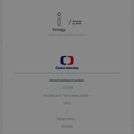
Generální mediální partner
Upravit nastavení cookies
/ © 2026
Pražské jaro / Vývoj webu zajistili —
Devx
/
Design webu —
OFICINA