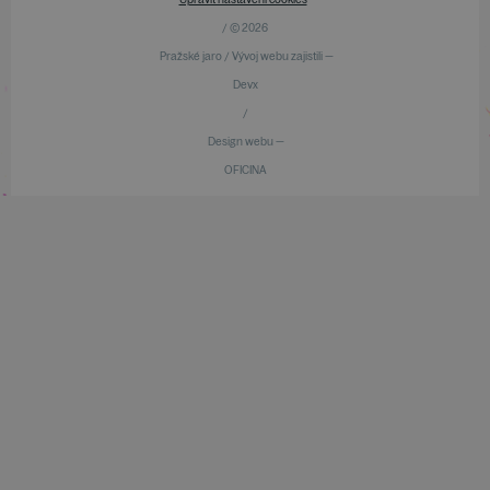
/ © 2026
Pražské jaro / Vývoj webu zajistili —
Devx
/
Design webu —
OFICINA