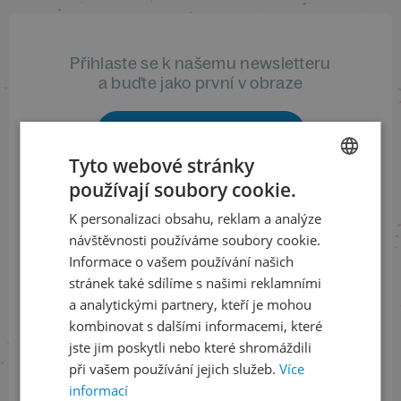
Přihlaste se k našemu newsletteru
a buďte jako první v obraze
ODEBÍRAT NEWSLETTER
Tyto webové stránky
používají soubory cookie.
CZECH
Sledujte nás na sociálních sítích
K personalizaci obsahu, reklam a analýze
ENGLISH
návštěvnosti používáme soubory cookie.
LinkedIn
flickr
Informace o vašem používání našich
stránek také sdílíme s našimi reklamními
a analytickými partnery, kteří je mohou
kombinovat s dalšími informacemi, které
Informace o stavu objednávek
jste jim poskytli nebo které shromáždili
při vašem používání jejich služeb.
Více
+420 461 049 232
informací