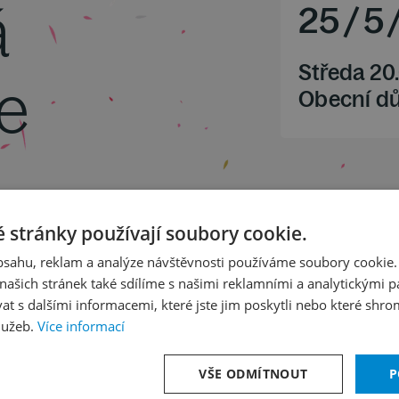
á
25
/
5
Středa 20
ie
Obecní d
pro orchestr a sólovou violu op. 16
 stránky používají soubory cookie.
op. 74 "Patetická"
obsahu, reklam a analýze návštěvnosti používáme soubory cookie.
ašich stránek také sdílíme s našimi reklamními a analytickými par
 s dalšími informacemi, které jste jim poskytli nebo které shro
lužeb.
Více informací
VŠE ODMÍTNOUT
P