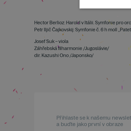
Hector Berlioz: Harold v Itálii. Symfonie pro or
Petr Iljič Čajkovskij: Symfonie č. 6 h moll „Patet
Josef Suk – viola
Záhřebská filharmonie /Jugoslávie/
dir. Kazushi Ono /Japonsko/
Přihlaste se k našemu newsle
a buďte jako první v obraze