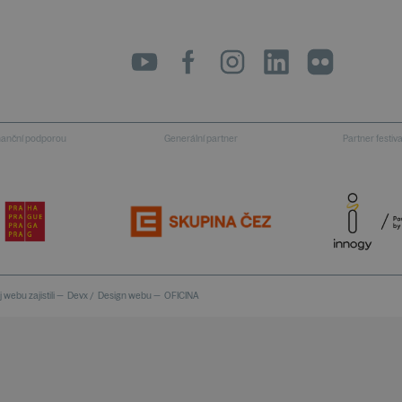
LinkedIn
flickr
inanční podporou
Generální partner
Partner festiv
 webu zajistili —
Devx
/
Design webu —
OFICINA