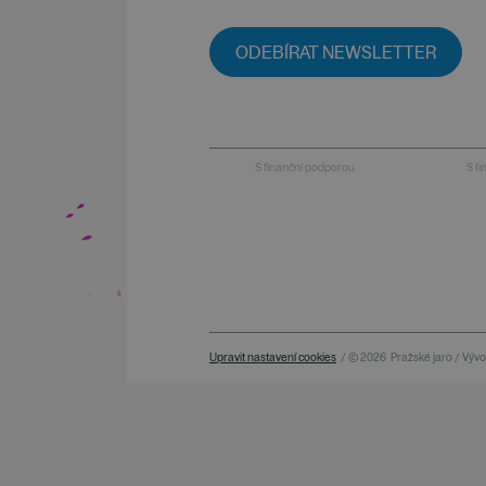
ODEBÍRAT NEWSLETTER
S finanční podporou
S f
Upravit nastavení cookies
/ © 2026
Pražské jaro / Vývoj