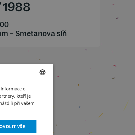
/
1988
.00
ům – Smetanova síň
 Informace o
CZECH
tnery, kteří je
ENGLISH
máždili při vašem
OVOLIT VŠE