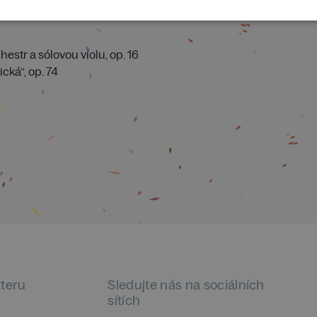
chestr a sólovou violu, op. 16
ická“, op. 74
tteru
Sledujte nás na sociálních
sítích