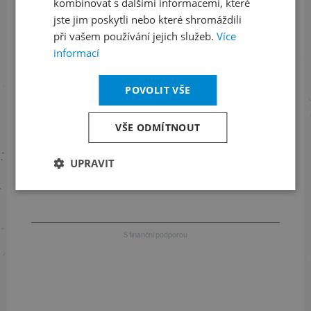
kombinovat s dalšími informacemi, které
jste jim poskytli nebo které shromáždili
při vašem používání jejich služeb.
Více
Informace o stavu objednávek
informací
+420 461 049 232
POVOLIT VŠE
VŠE ODMÍTNOUT
Informace o programu
+420 257 310 414
UPRAVIT
S finanční podporou