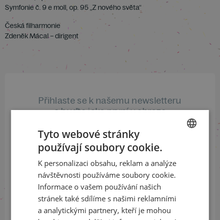
Symfonie č. 9 e moll, op. 95 „Z nového světa“
Česká filharmonie
Zdeněk Mácal – dirigent
Přihlaste se k našemu newsletteru
a buďte jako první v obraze
Tyto webové stránky
ODEBÍRAT NEWSLETTER
používají soubory cookie.
CZECH
K personalizaci obsahu, reklam a analýze
ENGLISH
návštěvnosti používáme soubory cookie.
Sledujte nás na sociálních sítích
Informace o vašem používání našich
stránek také sdílíme s našimi reklamními
LinkedIn
flickr
a analytickými partnery, kteří je mohou