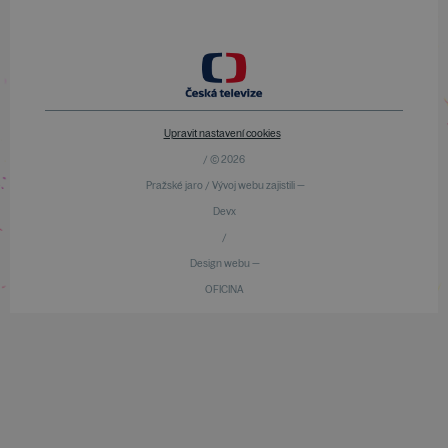
Upravit nastavení cookies
/ © 2026
Pražské jaro / Vývoj webu zajistili —
Devx
/
Design webu —
OFICINA