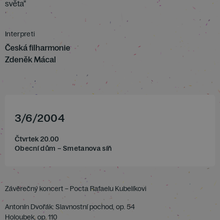
světa"
Interpreti
Česká filharmonie
Zdeněk Mácal
3
/
6
/
2004
Čtvrtek 20.00
Obecní dům – Smetanova síň
Závěrečný koncert – Pocta Rafaelu Kubelíkovi
Antonín Dvořák: Slavnostní pochod, op. 54
Holoubek, op. 110