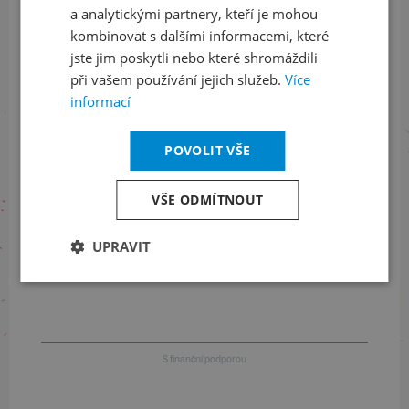
a analytickými partnery, kteří je mohou
LinkedIn
flickr
kombinovat s dalšími informacemi, které
jste jim poskytli nebo které shromáždili
při vašem používání jejich služeb.
Více
informací
Informace o stavu objednávek
+420 461 049 232
POVOLIT VŠE
VŠE ODMÍTNOUT
Informace o programu
UPRAVIT
+420 257 310 414
S finanční podporou