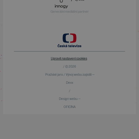
Generální mediální partner
Upravit nastavení cookies
/ © 2026
Pražské jaro / Vývoj webu zajistili —
Devx
/
Design webu —
OFICINA