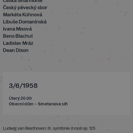
Česká filharmonie
Český pěvecký sbor
Markéta Kühnová
Libuše Domanínská
Ivana Mixová
Beno Blachut
Ladislav Mráz
Dean Dixon
3
/
6
/
1958
Úterý 20.00
Obecní dům – Smetanova síň
Ludwig van Beethoven: IX. symfonie d moll op. 125