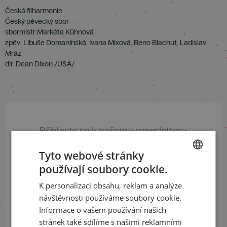
Česká filharmonie
Český pěvecký sbor
sbormistr Markéta Kühnová
zpěv: Libuše Domanínská, Ivana Mixová, Beno Blachut, Ladislav
Mráz
dir. Dean Dixon /USA/
Přihlaste se k našemu newsletteru
a buďte jako první v obraze
Tyto webové stránky
používají soubory cookie.
ODEBÍRAT NEWSLETTER
CZECH
K personalizaci obsahu, reklam a analýze
ENGLISH
návštěvnosti používáme soubory cookie.
Informace o vašem používání našich
Sledujte nás na sociálních sítích
stránek také sdílíme s našimi reklamními