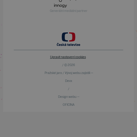
Generální mediální partner
Upravit nastavení cookies
/ © 2026
Pražské jaro / Vývoj webu zajistili —
Devx
/
Design webu —
OFICINA