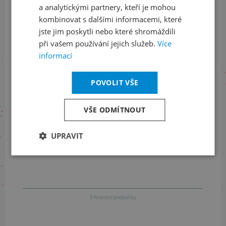
a analytickými partnery, kteří je mohou
LinkedIn
flickr
kombinovat s dalšími informacemi, které
jste jim poskytli nebo které shromáždili
při vašem používání jejich služeb.
Více
informací
Informace o stavu objednávek
+420 461 049 232
POVOLIT VŠE
VŠE ODMÍTNOUT
Informace o programu
UPRAVIT
+420 257 310 414
S finanční podporou