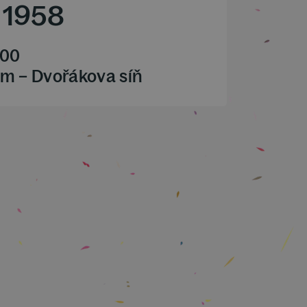
/
1958
.00
m – Dvořákova síň