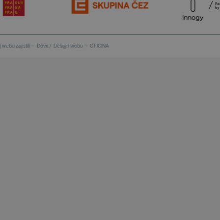
 webu zajistili —
Devx
/
Design webu —
OFICINA