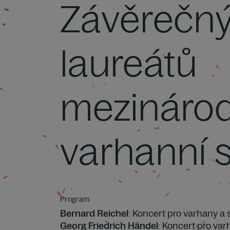
Závěrečný
laureátů
mezinárod
varhanní 
Program
Bernard Reichel
: Koncert pro varhany a
Georg Friedrich Händel
: Koncert pro var