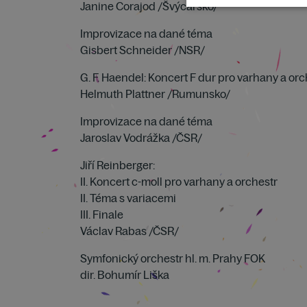
Janine Corajod /Švýcarsko/
Improvizace na dané téma
Gisbert Schneider /NSR/
G. F. Haendel: Koncert F dur pro varhany a orc
Helmuth Plattner /Rumunsko/
Improvizace na dané téma
Jaroslav Vodrážka /ČSR/
Jiří Reinberger:
II. Koncert c-moll pro varhany a orchestr
II. Téma s variacemi
III. Finale
Václav Rabas /ČSR/
Symfonický orchestr hl. m. Prahy FOK
dir. Bohumír Liška