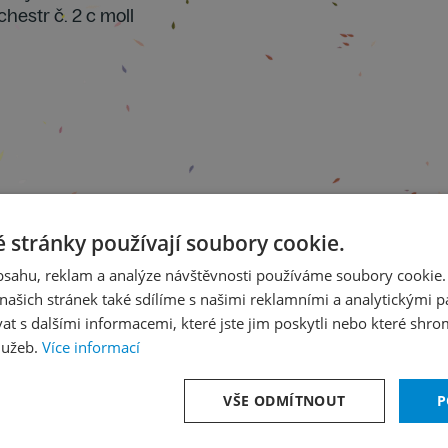
chestr č. 2 c moll
 stránky používají soubory cookie.
obsahu, reklam a analýze návštěvnosti používáme soubory cookie.
ašich stránek také sdílíme s našimi reklamními a analytickými par
 s dalšími informacemi, které jste jim poskytli nebo které shro
lužeb.
Více informací
anní soutěže Pražského jara
VŠE ODMÍTNOUT
P
cový orchestr