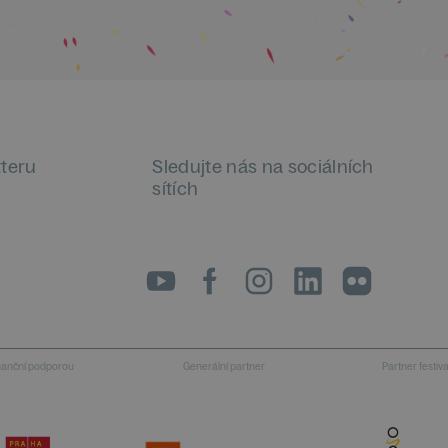
tteru
Sledujte nás na sociálních
sítích
LinkedIn
flickr
inanční podporou
Generální partner
Partner festiv