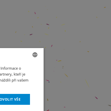
 Informace o
CZECH
tnery, kteří je
ENGLISH
máždili při vašem
OVOLIT VŠE