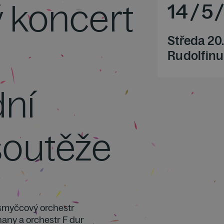
 koncert
14
/
5
Středa 20
Rudolfinu
ní
soutěže
 smyčcový orchestr
hany a orchestr F dur