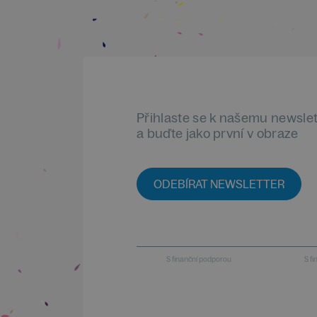
Přihlaste se k našemu newsle
a buďte jako první v obraze
ODEBÍRAT NEWSLETTER
S finanční podporou
S f