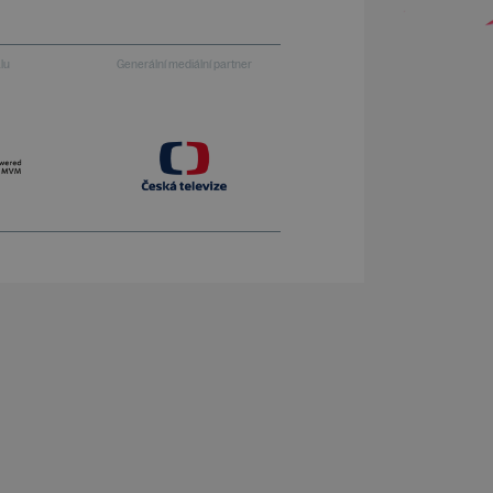
alu
Generální mediální partner