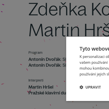
Zdeňka Ko
Martin Hrš
Tyto webové
Program
K personalizaci 
Antonín Dvořák
: Slovanské tance I. řada
vašem používání n
Antonín Dvořák
: Slovanské tance II. řada
mohou kombinovat
používání jejich s
Interpreti
Martin Hršel
UPRAVIT
Pražské klavírní duo