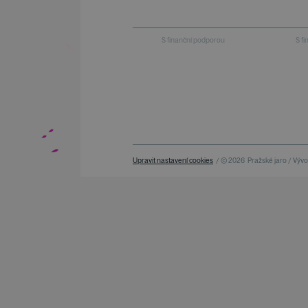
S finanční podporou
S f
Upravit nastavení cookies
/ © 2026
Pražské jaro / Vývoj