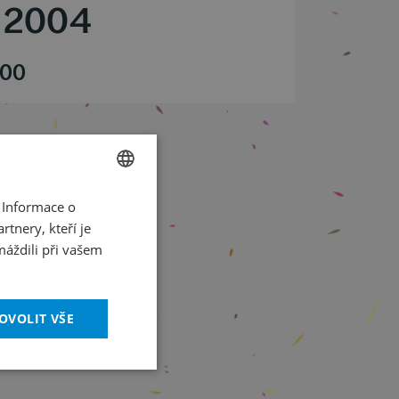
/
2004
.00
 Informace o
CZECH
tnery, kteří je
ENGLISH
máždili při vašem
OVOLIT VŠE