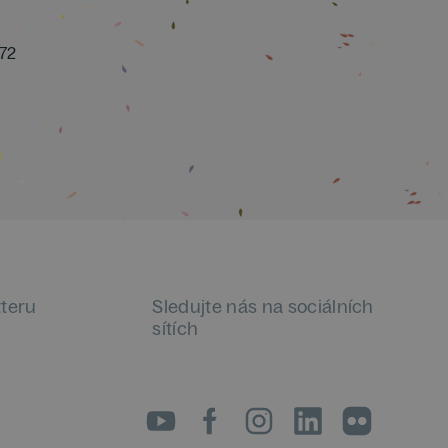
 72
tteru
Sledujte nás na sociálních
sítích
LinkedIn
flickr