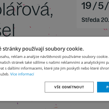
lářová,
19
/
5
Středa 20
el
 stránky používají soubory cookie.
obsahu, reklam a analýze návštěvnosti používáme soubory cookie.
 op. 46
ašich stránek také sdílíme s našimi reklamními a analytickými par
 op. 72
 s dalšími informacemi, které jste jim poskytli nebo které shro
lužeb.
Více informací
VŠE ODMÍTNOUT
P