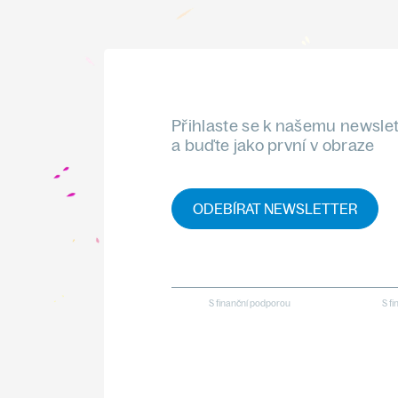
Přihlaste se k našemu newsle
a buďte jako první v obraze
ODEBÍRAT NEWSLETTER
S finanční podporou
S f