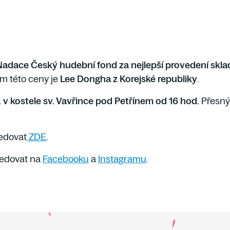
 Nadace Český hudební fond za nejlepší provedení sk
em této ceny je
Lee Dongha z Korejské republiky
.
.
v kostele sv. Vavřince pod Petřínem od 16 hod.
Přesný
ledovat
ZDE
.
ledovat na
Facebooku
a
Instagramu
.