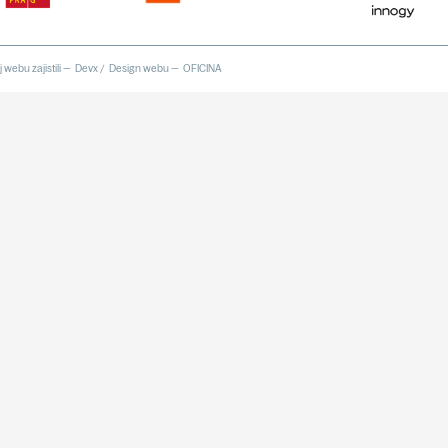
 webu zajistili —
Devx
/
Design webu —
OFICINA