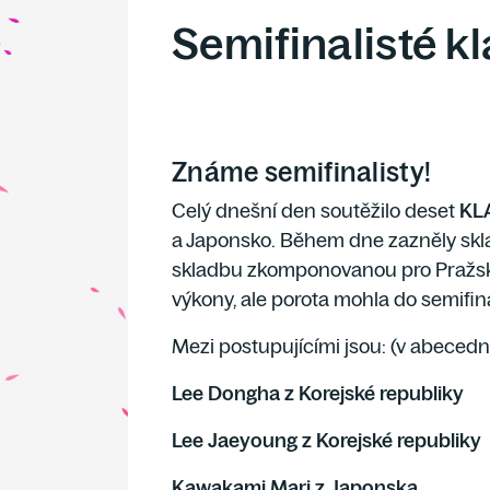
Semifinalisté k
Známe semifinalisty!
Celý dnešní den soutěžil
o deset
KLA
a Japonsko. Během dne zazněly skl
skladbu zkomponovanou pro Pražské 
výkony, ale porota mohla do semifiná
Mezi postupujícími jsou:
(v abecedn
Lee Dongha z Korejské republiky
Lee Jaeyoung z Korejské republiky
Kawakami Mari z Japonska