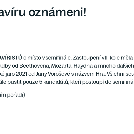
lavíru oznámeni!
VÍRISTŮ
o místo v semifinále. Zastoupení v II. kole měl
adby od Beethovena, Mozarta, Haydna a mnoho dalších. 
jaro 2021 od Jany Vöröšové s názvem Hra. Všichni sou
le pustit pouze 5 kandidátů, kteří postoupí do semifiná
ím pořadí)