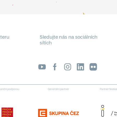
tteru
Sledujte nás na sociálních
sítích
LinkedIn
flickr
inanční podporou
Generální partner
Partner festiv