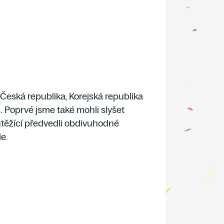
a Česká republika, Korejská republika
Poprvé jsme také mohli slyšet
těžící předvedli
obdivuhodné
le.