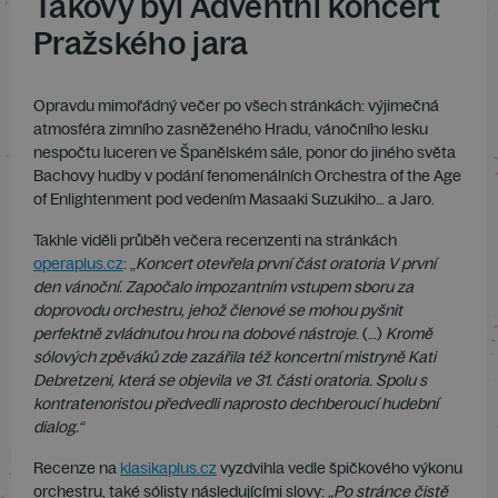
Takový byl Adventní koncert
Pražského jara
Opravdu mimořádný večer po všech stránkách: výjimečná
atmosféra zimního zasněženého Hradu, vánočního lesku
nespočtu luceren ve Španělském sále, ponor do jiného světa
Bachovy hudby v podání fenomenálních Orchestra of the Age
of Enlightenment pod vedením Masaaki Suzukiho… a Jaro.
Takhle viděli průběh večera recenzenti na stránkách
operaplus.cz
: „
Koncert otevřela první část oratoria V první
den vánoční. Započalo impozantním vstupem sboru za
doprovodu orchestru, jehož členové se mohou pyšnit
perfektně zvládnutou hrou na dobové nástroje
. (…)
Kromě
sólových zpěváků zde zazářila též koncertní mistryně Kati
Debretzeni, která se objevila ve 31. části oratoria. Spolu s
kontratenoristou předvedli naprosto dechberoucí hudební
dialog.“
Recenze na
klasikaplus.cz
vyzdvihla vedle špičkového výkonu
orchestru, také sólisty následujícími slovy:
„Po stránce čistě