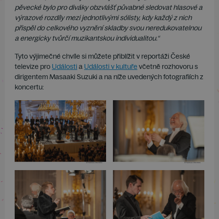
pěvecké bylo pro diváky obzvlášť půvabné sledovat hlasové a
výrazové rozdíly mezi jednotlivými sólisty, kdy každý z nich
přispěl do celkového vyznění skladby svou neredukovatelnou
a energicky tvůrčí muzikantskou individualitou.“
Tyto výjimečné chvíle si můžete přiblížit v reportáži České
televize pro
Události
a
Události v kultuře
včetně rozhovoru s
dirigentem Masaaki Suzuki a na níže uvedených fotografiích z
koncertu: