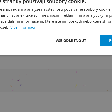
 stránky používají soubory cookie.
 klavírní soutěže ve Varš
obsahu, reklam a analýze návštěvnosti používáme soubory cookie.
ašich stránek také sdílíme s našimi reklamními a analytickými par
ažském jaru 2026
 s dalšími informacemi, které jste jim poskytli nebo které shro
lužeb.
Více informací
Fryderyka Chopina 2025 ve Varšavě, americký klavírista
VŠE ODMÍTNOUT
P
dolfinu vystoupí 22. května v sólovém recitálu. Nezapo