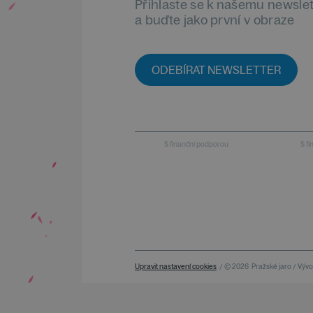
Přihlaste se k našemu newsle
a buďte jako první v obraze
ODEBÍRAT NEWSLETTER
S finanční podporou
S f
Upravit nastavení cookies
/ © 2026
Pražské jaro / Vývoj