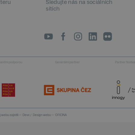
tteru
Sledujte nás na sociálních
sítích
LinkedIn
flickr
inanční podporou
Generální partner
Partner festiv
 webu zajistili —
Devx
/
Design webu —
OFICINA