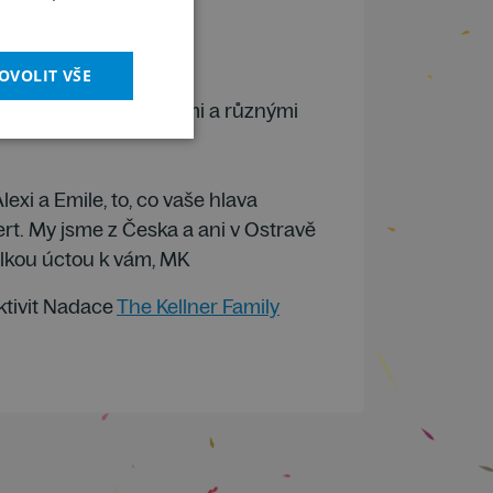
OVOLIT VŠE
o se mi, že hráli hračkami a různými
lexi a Emile, to, co vaše hlava
ert. My jsme z Česka a ani v Ostravě
elkou úctou k vám, MK
ktivit Nadace
The Kellner Family