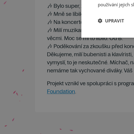
používání jejich s
🎶 Bylo super, že jsme na vlastní uši 
🎶 Mně se líbilo, jak byli hudebníci 
UPRAVIT
🎶 Na koncertě bylo skvělé, když hr
🎶 Milí muzikanti. Líbilo se mi všech
věcmi. Moc se mi to líbilo. Od B.
🎶 Poděkování za zkoušku před ko
Děkujeme, milí bubenisti a klavíristi
vymyslí, to je neskutečné. Míchač, n
nemáme tak vychované diváky. Váš k
Projekt vznikl ve spolupráci s pro
Foundation
.