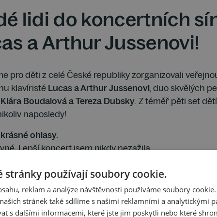
é lidi do koncertních sín
cas a Arthur Jussenovi!
me pro děti z celé České republiky zorganizovali veřej
nu klavíristé
Lucas a Arthur Jussenovi
, duo skvělých p
y
Klára Boudalová a Tereza Dubsky
. Z téměř pěti set dět
ikoliv naposledy!
krásné ohlasy.
vné. Lepší koncert jsem nikdy nezažila.
koncert, a hlavně ty bubny.
 stránky používají soubory cookie.
oncert. Dost se mi líbily ty klidnější části.
nejlepší byl ten koncert. obzvlášť perfektní byl klavír, t
obsahu, reklam a analýze návštěvnosti používáme soubory cookie.
hráli s robůtkem.
ašich stránek také sdílíme s našimi reklamními a analytickými par
 s dalšími informacemi, které jste jim poskytli nebo které shro
 hudebníky.