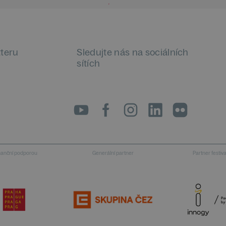
tteru
Sledujte nás na sociálních
sítích
LinkedIn
flickr
inanční podporou
Generální partner
Partner festiv