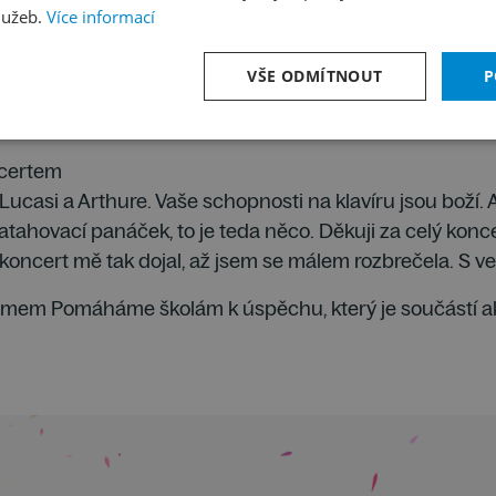
lužeb.
Více informací
slyšeli nejlepší klavírní duo na světě.
krásně sehraní.
VŠE ODMÍTNOUT
P
áli bubeníci různými věcmi.
no, ale nejvíc se mi líbilo bubnování Alexe a Emila. Líbil
ncertem
, Lucasi a Arthure. Vaše schopnosti na klavíru jsou boží. A
atahovací panáček, to je teda něco. Děkuji za celý konc
oncert mě tak dojal, až jsem se málem rozbrečela. S v
gramem Pomáháme školám k úspěchu, který je součástí a