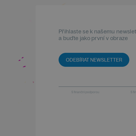
Přihlaste se k našemu newsle
a buďte jako první v obraze
ODEBÍRAT NEWSLETTER
S finanční podporou
S f