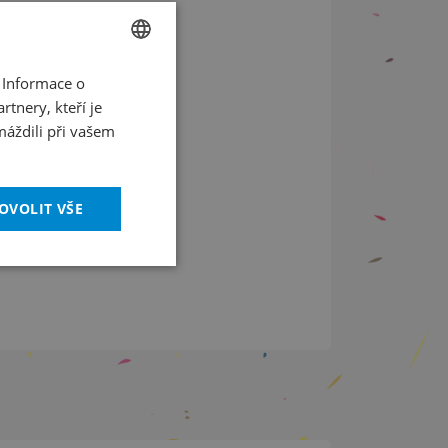
nny
 Informace o
CZECH
tnery, kteří je
ENGLISH
máždili při vašem
OVOLIT VŠE