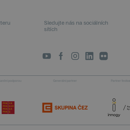
tteru
Sledujte nás na sociálních
sítích
LinkedIn
flickr
inanční podporou
Generální partner
Partner festiv