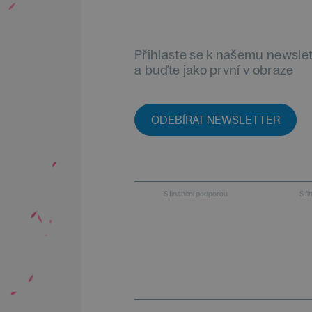
Přihlaste se k našemu newsle
a buďte jako první v obraze
ODEBÍRAT NEWSLETTER
S finanční podporou
S f