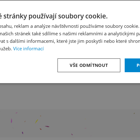
anebevzetí Pa
 stránky používají soubory cookie.
obsahu, reklam a analýze návštěvnosti používáme soubory cookie.
ašich stránek také sdílíme s našimi reklamními a analytickými par
 s dalšími informacemi, které jste jim poskytli nebo které shro
lužeb.
Více informací
VŠE ODMÍTNOUT
P
stě