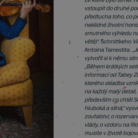
vstoupit do druhé pol
předtucha toho, co p
neklidné životní honi
smutného výhledu na ž
větě)“.
Schnittkeho
Vi
Antoina Tamestita.
„J
vytvořil si k němu sil
„Během krátkých setk
informací od Tabey Z
kterého skladba vznikl
na každý malý detail, 
především co chtěl Sc
hluboká a silná,“
vysvě
zoufalství, o rozerva
vlády, o vzdoru na fil
musíte v životě bojov