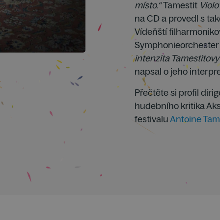
místo.“
Tamestit
Viol
na CD a provedl s tak
Vídeňští filharmonik
Symphonieorchester
intenzita Tamestitovy
napsal o jeho interpr
Přečtěte si profil dir
hudebního kritika Aks
festivalu
Antoine Tam