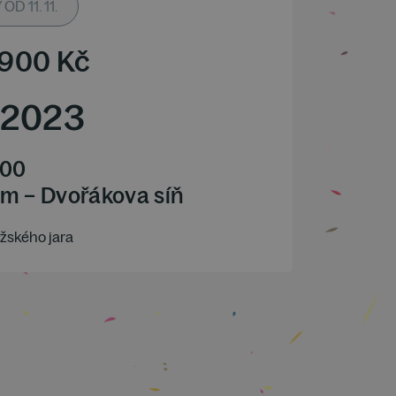
D 11. 11.
 900
Kč
2023
.00
m – Dvořákova síň
žského jara