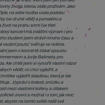
oviny života, kterou stále prožívám. Jako
řijde, na sebe hudba vzala podobu
čky (ve druhé větě) a pomalého a
ivot na prahu smrti (ve třetí
olový koncert
má zvláštní význam i pro
eho studiem jsem strávil mnoho času a
né osobní pouto,“
svěřuje se violista.
ání jsem o koncertě získal spoustu
immermann a Jurije Bašmeta, pro
a. Ale chtěl jsem si vytvořit vlastní názor
abych věděl, co chci vyjádřit, a
hnittke vyjádřit skladbou, která je tak
tluje.
„Vypráví o bolesti, smutku a
nosti mezi vlastními kořeny a útlakem
ozofické úrovni a možná i o tom, jak moc
at, abyste na tomto světě našli své