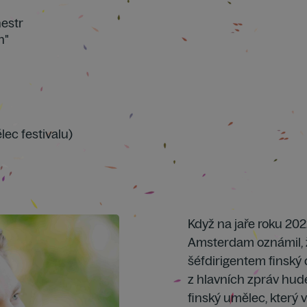
hestr
n"
lec festivalu)
Když na jaře roku 2
Amsterdam oznámil, ž
šéfdirigentem finský 
z hlavních zpráv hud
finský umělec, který