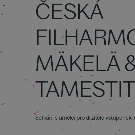
ČESKÁ
FILHARM
MÄKELÄ 
TAMESTI
Setkání s umělci pro držitele vstupenek: 