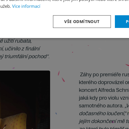
 bohatost zvuku a
lužeb.
Více informací
ustice sálu“
. Le
důrazňoval rustikální
VŠE ODMÍTNOUT
P
eho Mahler zněl tak
 s oběma nohama pevně
 užití rubata,
 učinilo z finální
ý triumfální pochod“
.
Záhy po premiéře ru
kterého doprovázel 
koncert Alfreda Schnit
jaká kdy pro violu vzn
samotného autora.
„
dočasného loučení,“
n
jejím dokončení mě to
ze které bylo téměř 