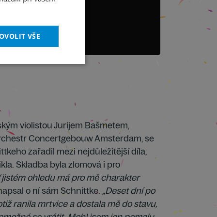
OVOLIT VŠE
ským violistou Jurijem Bašmetem,
orchestr Concertgebouw Amsterdam, se
tkeho zařadil mezi nejdůležitější díla,
ikla. Skladba byla zlomová i pro
V jistém ohledu má pro mě charakter
apsal o ní sám Schnittke.
„Deset dní po
tiž ranila mrtvice a dostala mě do stavu,
nemožné se vrátit. Mohl jsem jen pomalu