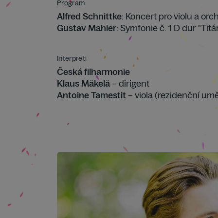
Program
Alfred Schnittke
: Koncert pro violu a orc
Gustav Mahler
: Symfonie č. 1 D dur "Titá
Interpreti
Česká filharmonie
Klaus Mäkelä
– dirigent
Antoine Tamestit
– viola (rezidenční umě