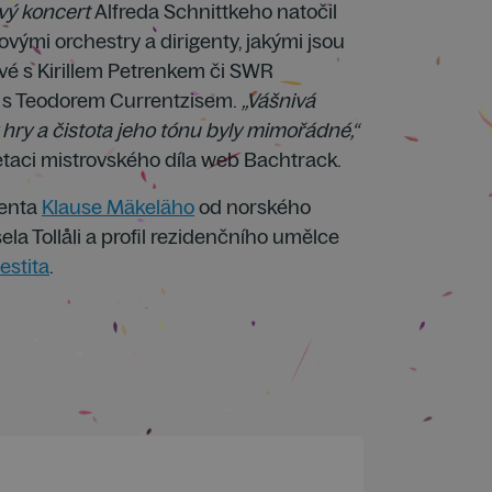
ový koncert
Alfreda Schnittkeho natočil
ovými orchestry a dirigenty, jakými jsou
ové s Kirillem Petrenkem či SWR
 s Teodorem Currentzisem.
„Vášnivá
 hry a čistota jeho tónu byly mimořádné,“
etaci mistrovského díla web Bachtrack.
igenta
Klause Mäkeläho
od norského
ela Tollåli a profil rezidenčního umělce
estita
.