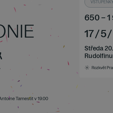
VSTUPENKY O
650
–
1
ONIE
17
/
5
/
&
Středa 20
Rudolfinu
T
Rozkvět Pra
Antoine Tamestit v 19.00