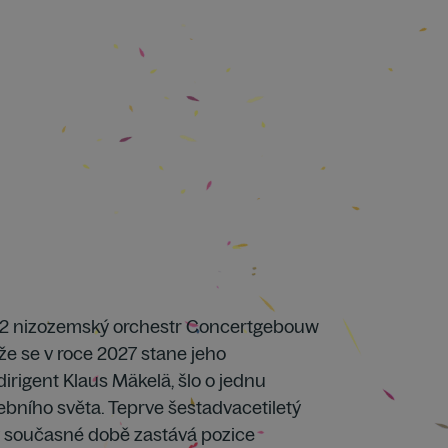
022 nizozemský orchestr Concertgebouw
e se v roce 2027 stane jeho
dirigent Klaus Mäkelä, šlo o jednu
ebního světa. Teprve šestadvacetiletý
 v současné době zastává pozice