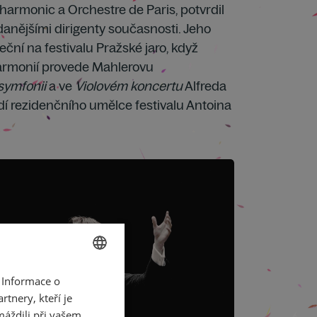
lharmonic a Orchestre de Paris, potvrdil
anějšími dirigenty současnosti. Jeho
ční na festivalu Pražské jaro, když
armonií provede Mahlerovu
symfonii
a ve
Violovém koncertu
Alfreda
í rezidenčního umělce festivalu Antoina
 Informace o
CZECH
tnery, kteří je
ENGLISH
máždili při vašem