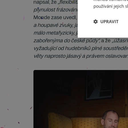
napsal, že
„flexibilita dirigování, hřejivá
používání jejich s
plynulost frázování, to vše vzkvétalo v ak
Monde zase uvedl, že Mäkelä
„záměrně z
UPRAVIT
a houpavé zvuky, jako kdyby chtěl, aby j
málo metafyzicky, jak je to jen možné,
zabořenýma do české půdy“,
a že
„úžasné
vyžadující od hudebníků plné soustředění,
věty naprosto jásavý a právem oslavovan