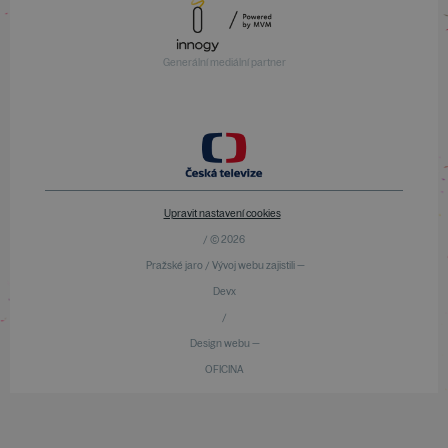
Generální mediální partner
Upravit nastavení cookies
/ © 2026
Pražské jaro / Vývoj webu zajistili —
Devx
/
Design webu —
OFICINA