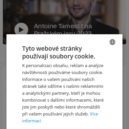
Antoine Tamestit na
Pražském jaru 2023
Tyto webové stránky
používají soubory cookie.
CZECH
K personalizaci obsahu, reklam a analýze
ENGLISH
návštěvnosti používáme soubory cookie.
Informace o vašem používání našich
Přihlaste se k našemu newsletteru
stránek také sdílíme s našimi reklamními
a buďte jako první v obraze
a analytickými partnery, kteří je mohou
kombinovat s dalšími informacemi, které
ODEBÍRAT NEWSLETTER
jste jim poskytli nebo které shromáždili
při vašem používání jejich služeb.
Více
informací