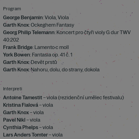
Program
George Benjamin
: Viola, Viola
Garth Knox
: Ockeghem Fantasy
Georg Philip Telemann
: Koncert pro čtyři violy G dur TWV
40:202
Frank Bridge
: Lamento c moll
York Bowen
: Fantasia op. 41 č. 1
Garth Knox
: Devět prstů
Garth Knox
: Nahoru, dolu, do strany, dokola
Interpreti
Antoine Tamestit
– viola (rezidenční umělec festivalu)
Kristina Fialová
– viola
Garth Knox
– viola
Pavel Nikl
– viola
Cynthia Phelps
– viola
Lars Anders Tomter
– viola