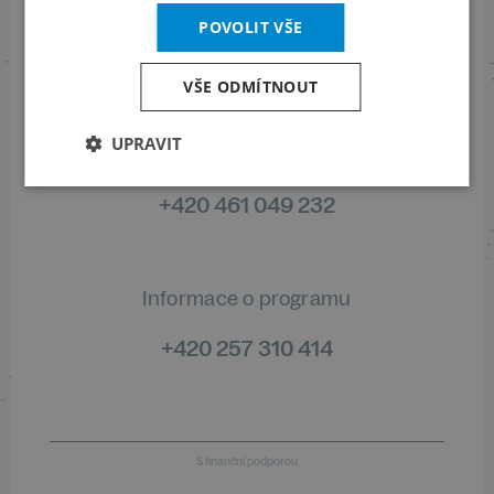
Sledujte nás na sociálních sítích
POVOLIT VŠE
LinkedIn
flickr
VŠE ODMÍTNOUT
UPRAVIT
Informace o stavu objednávek
+420 461 049 232
Informace o programu
+420 257 310 414
S finanční podporou