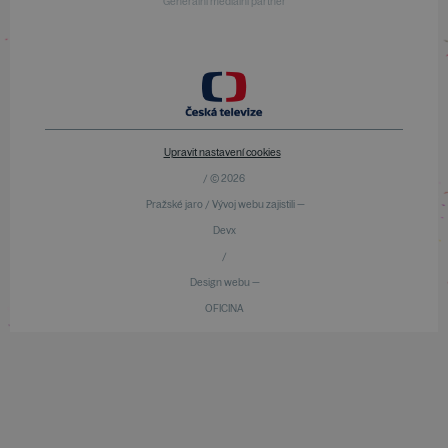
Generální mediální partner
Upravit nastavení cookies
/ © 2026
Pražské jaro / Vývoj webu zajistili —
Devx
/
Design webu —
OFICINA