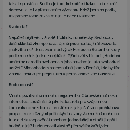
tak ale prostě je. Rodina je tam, kde cítíte blízkost a bezpečí
domova, a to i v přeneseném významu. Když jsem na pódiu,
tak přesně tohle zažívám a je to něco úžasného.
Svoboda?
Nejdůležitější věc v životě. Politicky i umělecky. Svoboda v
další skladbě zkomponovat úplně jinou hudbu, hrát Mozarta
jinak zítra než dnes. Mám rád výrok Ferruccia Busoniho, který
podle mne řekl jednu z nejdůležitějších vět v historii: „Hudební
umění se narodilo svobodné a jeho osudem je tuto svobodu si
udržet.“ Mimochodem momentálně jsem v Berlíně, kde bydlím
v místě, odkud jen přejdu ulici a jsem v domě, kde Busoni žil.
Budoucnost?
Mnoho pozitivního i mnoho negativního. Obrovské možnosti
internetu a sociální sítě jako katastrofa pro vzájemnou
komunikaci mezi lidmi a prostředek, jak ještě více prohlubovat
propast mezi různými politickými názory. Ale možná mohu na
tuto otázku odpovědět mnohem jednodušeji a stočit ji opět k
hudbě, o jejíž budoucnosti vlastně přemýšlím každý den.