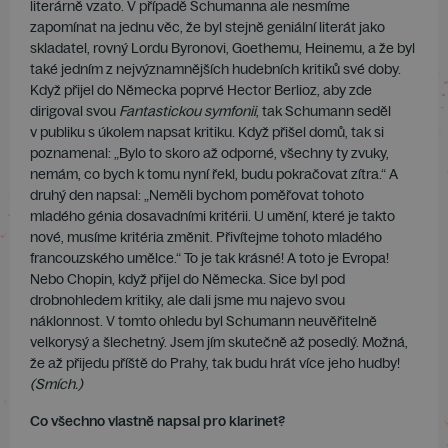
literárně vzato. V případě Schumanna ale nesmíme
zapomínat na jednu věc, že byl stejně geniální literát jako
skladatel, rovný Lordu Byronovi, Goethemu, Heinemu, a že byl
také jedním z nejvýznamnějších hudebních kritiků své doby.
Když přijel do Německa poprvé Hector Berlioz, aby zde
dirigoval svou
Fantastickou symfonii
, tak Schumann seděl
v publiku s úkolem napsat kritiku. Když přišel domů, tak si
poznamenal: „Bylo to skoro až odporné, všechny ty zvuky,
nemám, co bych k tomu nyní řekl, budu pokračovat zítra.“ A
druhý den napsal: „Neměli bychom poměřovat tohoto
mladého génia dosavadními kritérii. U umění, které je takto
nové, musíme kritéria změnit. Přivítejme tohoto mladého
francouzského umělce.“ To je tak krásné! A toto je Evropa!
Nebo Chopin, když přijel do Německa. Sice byl pod
drobnohledem kritiky, ale dali jsme mu najevo svou
náklonnost. V tomto ohledu byl Schumann neuvěřitelně
velkorysý a šlechetný. Jsem jím skutečně až posedlý. Možná,
že až přijedu příště do Prahy, tak budu hrát více jeho hudby!
(Smích.)
Co všechno vlastně napsal pro klarinet?