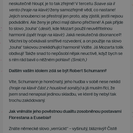
neskutečně hloupí, je to tak zřejmé! V tercetu
Soave sia il
vento (hraje na klavír)
ženy samozřejmě vědí, co nastane!
Jejich snoubenci se přestrojí jen proto, aby zjistili, jestli nejsou
podváděni. Ale ženy je přeci mají dávno přečtené! A pak přijde
to slovo „touha“ (
desir
), kde Mozart použil neuvěřitelnou
harmonii
(opět hraje na klavír)
. Jaká neskutečná disonance?!
Všichni by očekávali smířlivé rozvedení, a on použije na slovo
„touha“ takovou zneklidňující harmonii! Vidíte. Já Mozarta tolik
obdivuji! Takže snad to nepůsobí nějak neuctivě, když bych se
s ním rád bavil o něžném pohlaví!
(Smích.)
Dalším vaším idolem zdá se být Robert Schumann?
Víte, Schumann je horečnatý, jeho hudba v sobě nese neklid
(hraje na klavír část z houslové sonáty)
a já musím říci, že
jsem snad nenapsal jedinou skladbu, ve které by nebyl tak
trochu zakódovaný.
Jak vnímáte jeho pověstnou dualitu zosobněnou postavami
Florestana a Eusebia?
Znáte německé slovo „verrückt“ – vyšinutý, bláznivý? Čistě