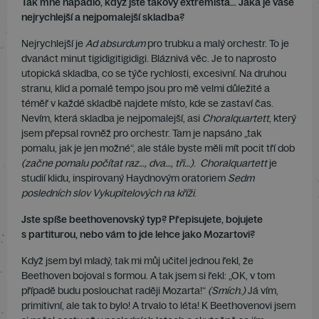
Tak mne napadlo, když jste takový extrémista… Jaká je vaše
nejrychlejší a nejpomalejší skladba?
Nejrychlejší je
Ad absurdum
pro trubku a malý orchestr. To je
dvanáct minut tigidigitigidigi. Bláznivá věc. Je to naprosto
utopická skladba, co se týče rychlosti, excesivní. Na druhou
stranu, klid a pomalé tempo jsou pro mě velmi důležité a
téměř v každé skladbě najdete místo, kde se zastaví čas.
Nevím, která skladba je nejpomalejší, asi
Choralquartett
, který
jsem přepsal rovněž pro orchestr. Tam je napsáno „tak
pomalu, jak je jen možné“, ale stále byste měli mít pocit tří dob
(začne pomalu počítat raz…, dva…, tři…)
.
Choralquartett
je
studií klidu, inspirovaný Haydnovým oratoriem
Sedm
posledních slov Vykupitelových na kříži
.
Jste spíše beethovenovský typ? Přepisujete, bojujete
s partiturou, nebo vám to jde lehce jako Mozartovi?
Když jsem byl mladý, tak mi můj učitel jednou řekl, že
Beethoven bojoval s formou. A tak jsem si řekl: „OK, v tom
případě budu poslouchat raději Mozarta!“
(Smích.)
Já vím,
primitivní, ale tak to bylo! A trvalo to léta! K Beethovenovi jsem