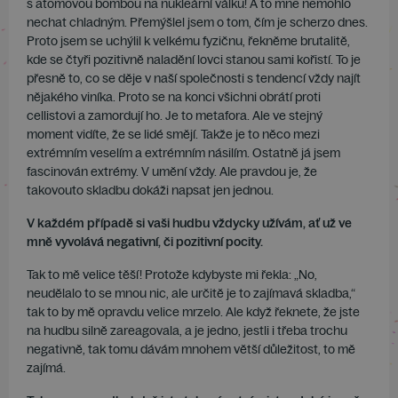
s atomovou bombou na nukleární válku! A to mne nemohlo
nechat chladným. Přemýšlel jsem o tom, čím je scherzo dnes.
Proto jsem se uchýlil k velkému fyzičnu, řekněme brutalitě,
kde se čtyři pozitivně naladění lovci stanou sami kořistí. To je
přesně to, co se děje v naší společnosti s tendencí vždy najít
nějakého viníka. Proto se na konci všichni obrátí proti
cellistovi a zamordují ho. Je to metafora. Ale ve stejný
moment vidíte, že se lidé smějí. Takže je to něco mezi
extrémním veselím a extrémním násilím. Ostatně já jsem
fascinován extrémy. V umění vždy. Ale pravdou je, že
takovouto skladbu dokáži napsat jen jednou.
V každém případě si vaši hudbu vždycky užívám, ať už ve
mně vyvolává negativní, či pozitivní pocity.
Tak to mě velice těší! Protože kdybyste mi řekla: „No,
neudělalo to se mnou nic, ale určitě je to zajímavá skladba,“
tak to by mě opravdu velice mrzelo. Ale když řeknete, že jste
na hudbu silně zareagovala, a je jedno, jestli i třeba trochu
negativně, tak tomu dávám mnohem větší důležitost, to mě
zajímá.