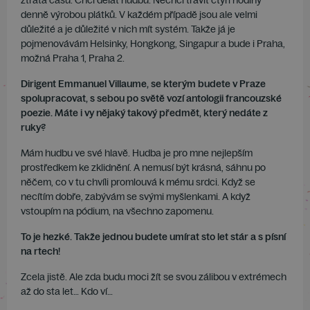
ztráta času. Chci dělat hudbu. Nechci trávit čtyři hodiny
denně výrobou plátků. V každém případě jsou ale velmi
důležité a je důležité v nich mít systém. Takže já je
pojmenovávám Helsinky, Hongkong, Singapur a bude i Praha,
možná Praha 1, Praha 2.
Dirigent Emmanuel Villaume, se kterým budete v Praze
spolupracovat, s sebou po světě vozí antologii francouzské
poezie. Máte i vy nějaký takový předmět, který nedáte z
ruky?
Mám hudbu ve své hlavě. Hudba je pro mne nejlepším
prostředkem ke zklidnění. A nemusí být krásná, sáhnu po
něčem, co v tu chvíli promlouvá k mému srdci. Když se
necítím dobře, zabývám se svými myšlenkami. A když
vstoupím na pódium, na všechno zapomenu.
To je hezké. Takže jednou budete umírat sto let stár a s písní
na rtech!
Zcela jistě. Ale zda budu moci žít se svou zálibou v extrémech
až do sta let… Kdo ví…