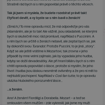
Strašně rád bych si s ním popovídal právě o těchto věcech.
Tak já jsem si myslela, že budete rozebírat právě takt
čtyřicet devět, a vy byste se s ním bavil o ženách!
(Smích.)
To mne opravdu mrzí, že má odpověď je pro vás
zklamáním, ale je to tak! Ale vážně, jsou skladatelé, se kterými
bych si skutečně moc rád promluvil, například s Puccinim. A
s ním bych se určitě o ženách nebavil, ale zeptal bych se, jak
by dokončil svou
Turandot
. Protože Puccini, to je jiná „story“.
Když se ale ještě vrátíme k Mozartovi, tak zrovna v jeho
případě by mne velmi zajímalo, jak by vypadala jeho hudba,
kdyby se dožil devadesátky. Ale při hraní biliáru bych si s ním
chtěl opravdu popovídat o lásce, protože si myslím, že jeho
život i hudba jsou láskou nesmírně ovlivněny a že pro ni měl to
nejhlubší pochopení. Například v
Così fan tutte
, to je opravdu
ukázka hlubokého porozumění lásce…
…a ženám.
Ano! A ženám! Fiordiligi a Dorabella. Mozart – a teď se
omlouvám všem mužům – zde vykreslil, jak jsme my muži