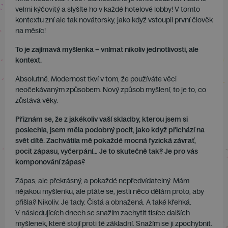
velmi kýčovitý a slyšíte ho v každé hotelové lobby! V tomto
kontextu zní ale tak novátorsky, jako když vstoupil první člověk
na měsíc!
To je zajímavá myšlenka – vnímat nikoliv jednotlivosti, ale
kontext.
Absolutně. Modernost tkví v tom, že používáte věci
neočekávaným způsobem. Nový způsob myšlení, to je to, co
zůstává věky.
Přiznám se, že z jakékoliv vaší skladby, kterou jsem si
poslechla, jsem měla podobný pocit, jako když přichází na
svět dítě. Zachvátila mě pokaždé mocná fyzická závrať,
pocit zápasu, vyčerpání… Je to skutečně tak? Je pro vás
komponování zápas?
Zápas, ale překrásný, a pokaždé nepředvídatelný. Mám
nějakou myšlenku, ale ptáte se, jestli něco dělám proto, aby
přišla? Nikoliv. Je tady. Čistá a obnažená. A také křehká.
V následujících dnech se snažím zachytit tisíce dalších
myšlenek, které stojí proti té základní. Snažím se ji zpochybnit.