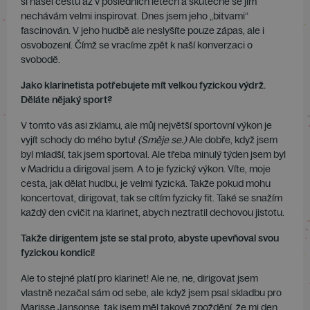
si našel cestu až v posledních letech a skutečně se jím
nechávám velmi inspirovat. Dnes jsem jeho „bitvami“
fascinován. V jeho hudbě ale neslyšíte pouze zápas, ale i
osvobození. Čímž se vracíme zpět k naší konverzaci o
svobodě.
Jako klarinetista potřebujete mít velkou fyzickou výdrž.
Děláte nějaký sport?
V tomto vás asi zklamu, ale můj největší sportovní výkon je
vyjít schody do mého bytu!
(Směje se.)
Ale dobře, když jsem
byl mladší, tak jsem sportoval. Ale třeba minulý týden jsem byl
v Madridu a dirigoval jsem. A to je fyzický výkon. Víte, moje
cesta, jak dělat hudbu, je velmi fyzická. Takže pokud mohu
koncertovat, dirigovat, tak se cítím fyzicky fit. Také se snažím
každý den cvičit na klarinet, abych neztratil dechovou jistotu.
Takže dirigentem jste se stal proto, abyste upevňoval svou
fyzickou kondici!
Ale to stejné platí pro klarinet! Ale ne, ne, dirigovat jsem
vlastně nezačal sám od sebe, ale když jsem psal skladbu pro
Marisse Jansonse, tak jsem měl takové zpoždění, že mi den