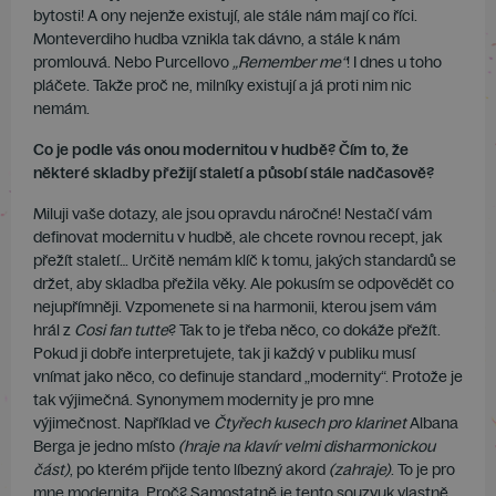
bytosti! A ony nejenže existují, ale stále nám mají co říci.
Monteverdiho hudba vznikla tak dávno, a stále k nám
promlouvá. Nebo Purcellovo
„Remember me“
! I dnes u toho
pláčete. Takže proč ne, milníky existují a já proti nim nic
nemám.
Co je podle vás onou modernitou v hudbě? Čím to, že
některé skladby přežijí staletí a působí stále nadčasově?
Miluji vaše dotazy, ale jsou opravdu náročné! Nestačí vám
definovat modernitu v hudbě, ale chcete rovnou recept, jak
přežít staletí… Určitě nemám klíč k tomu, jakých standardů se
držet, aby skladba přežila věky. Ale pokusím se odpovědět co
nejupřímněji. Vzpomenete si na harmonii, kterou jsem vám
hrál z
Cosi fan tutte
? Tak to je třeba něco, co dokáže přežít.
Pokud ji dobře interpretujete, tak ji každý v publiku musí
vnímat jako něco, co definuje standard „modernity“. Protože je
tak výjimečná. Synonymem modernity je pro mne
výjimečnost. Například ve
Čtyřech kusech pro klarinet
Albana
Berga je jedno místo
(hraje na klavír velmi disharmonickou
část)
, po kterém přijde tento líbezný akord
(zahraje)
. To je pro
mne modernita. Proč? Samostatně je tento souzvuk vlastně