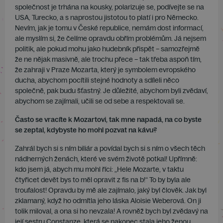
společnost je trhána na kousky, polarizuje se, podívejte se na
USA, Turecko, a s naprostou jistotou to platí i pro Německo.
Nevím, jak je tomu v České republice, nemám dost informací,
ale myslím si, že čelíme opravdu obřím problémům. Já nejsem
politik, ale pokud mohu jako hudebník přispět – samozřejmě
že ne nějak masivně, ale trochu přece – tak třeba aspoň tím,
že zahraji v Praze Mozarta, který je symbolem evropského
ducha, abychom pocítili stejné hodnoty a sdíleli něco
společně, pak budu šťastný. Je důležité, abychom byli zvědaví,
abychom se zajímali, učili se od sebe a respektovali se.
Často se vracíte k Mozartovi, tak mne napadá, na co byste
se zeptal, kdybyste ho mohl pozvat na kávu?
Zahrál bych si s ním biliár a povídal bych si s ním o všech těch
nádherných ženách, které ve svém životě potkal! Upřímně:
kdo jsem já, abych mu mohl říci: „Hele Mozarte, v taktu
čtyřicet devět bys to měl opravit z fis na b!“ To by byla ale
troufalost! Opravdu by mě ale zajímalo, jaký byl člověk. Jak byl
zklamaný, když ho odmítla jeho láska Aloisie Weberová. On ji
tolik miloval, a ona si ho nevzala! A rovněž bych byl zvědavý na
její sestru Constanze, která se nakonec stala jeho ženou.