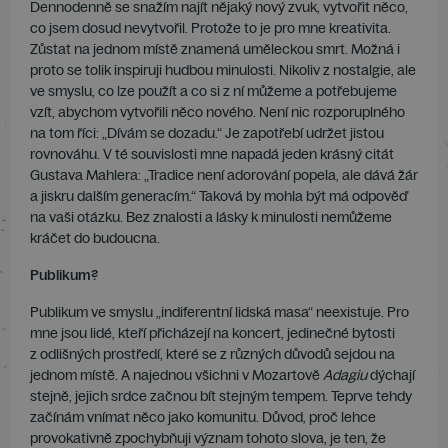
Dennodenně se snažím najít nějaký nový zvuk, vytvořit něco,
co jsem dosud nevytvořil. Protože to je pro mne kreativita.
Zůstat na jednom místě znamená uměleckou smrt. Možná i
proto se tolik inspiruji hudbou minulosti. Nikoliv z nostalgie, ale
ve smyslu, co lze použít a co si z ní můžeme a potřebujeme
vzít, abychom vytvořili něco nového. Není nic rozporuplného
na tom říci: „Dívám se dozadu.“ Je zapotřebí udržet jistou
rovnováhu. V té souvislosti mne napadá jeden krásný citát
Gustava Mahlera: „Tradice není adorování popela, ale dává žár
a jiskru dalším generacím.“ Taková by mohla být má odpověď
na vaši otázku. Bez znalosti a lásky k minulosti nemůžeme
kráčet do budoucna.
Publikum?
Publikum ve smyslu „indiferentní lidská masa“ neexistuje. Pro
mne jsou lidé, kteří přicházejí na koncert, jedinečné bytosti
z odlišných prostředí, které se z různých důvodů sejdou na
jednom místě. A najednou všichni v Mozartově
Adagiu
dýchají
stejně, jejich srdce začnou bít stejným tempem. Teprve tehdy
začínám vnímat něco jako komunitu. Důvod, proč lehce
provokativně zpochybňuji význam tohoto slova, je ten, že