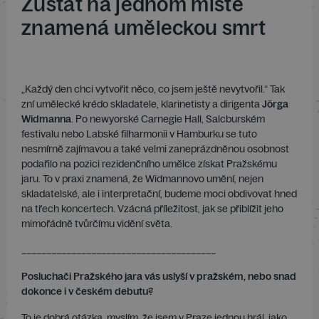
Zůstat na jednom místě
znamená uměleckou smrt
„Každý den chci vytvořit něco, co jsem ještě nevytvořil.“ Tak
zní umělecké krédo skladatele, klarinetisty a dirigenta
Jörga
Widmanna
. Po newyorské Carnegie Hall, Salcburském
festivalu nebo Labské filharmonii v Hamburku se tuto
nesmírně zajímavou a také velmi zaneprázdněnou osobnost
podařilo na pozici rezidenčního umělce získat Pražskému
jaru. To v praxi znamená, že Widmannovo umění, nejen
skladatelské, ale i interpretační, budeme moci obdivovat hned
na třech koncertech. Vzácná příležitost, jak se přiblížit jeho
mimořádně tvůrčímu vidění světa.
_______________________________________
Posluchači Pražského jara vás uslyší v pražském, nebo snad
dokonce i v českém debutu?
To je dobrá otázka, myslím, že jsem v Praze jednou hrál, jako