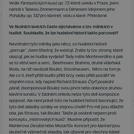
Vedle
Fantastických kusů op. 73
, které uvedu v Praze, jsem
nahrál s Tabeou Zimmermann a Dénesem Várjonem jeho
Pohádky op. 132
pro klarinet, violu a klavír. Překrásné.
Ve školních lavicích často slýcháváme o tzv. milnících v
hudbě. Souhlasíte, že lze hudební historii takto porcovat?
Nevnímám tyto milníky jako něco, co hudební historii
„porcuje“. Jsem šťastný, že existují. Znáte ty tzv. stromy, které
ukazují, jak se hudba vyvíjela? Tady máte Monteverdiho a pak
se to větví sem a sem… Beethoven, Brahms, druhá vídeňská
škola, na niž navázali Boulez, Stockhausen… Něco na tom je.
Ale co ti, kteří přišli buďto příliš brzy, nebo příliš pozdě? Ve
stejném roce, kdy napsal Richard Strauss
Čtyři poslední
písně
, zkomponoval Boulez svou první nebo dokonce druhou
klavírní sonátu. V žádném ohledu nelze tyto dvě kompozice
spojovat. Ale není právě toto na hudební historii fascinující, že
tyto dvě skladby vznikly ve stejnou chvíli? Pro mě jsou důležití
oba, jak Strauss, tak Boulez. Takže já osobně nejsem proti
konceptu „mistrovských kusů“. Musíme připustit, že
Mahlerova
Devátá
nebo Mozartův
Koncert pro klarinet
jsou
skutečně výjimečné skladby, tak úžasné pro všechny lidské