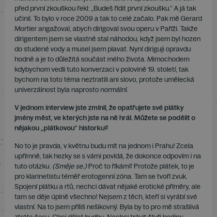
před první zkouškou řekl: „Budeš řídit první zkoušku.“ A já tak
učinil. To bylo v roce 2009 a tak to celé začalo. Pak mě Gerard
Mortier angažoval, abych dirigoval svou operu v Paříži. Takže
dirigentem jsem se vlastně stal náhodou, když jsem byl hozen
do studené vody a musel jsem plavat. Nyní diriguji opravdu
hodně a je to důležitá součást mého života. Mimochodem
kdybychom vedli tuto konverzaci v polovině 19. století, tak
bychom na toto téma neztratili ani slovo, protože umělecká
univerzálnost byla naprosto normální.
V jednom interview jste zmínil, že opatřujete své plátky
jmény měst, ve kterých jste na ně hrál. Můžete se podělit o
nějakou „plátkovou“ historku?
No to je pravda, v květnu budu mít na jednom i Prahu! Zcela
upřímně, tak hezky se s vámi povídá, že dokonce odpovím i na
tuto otázku.
(Směje se.)
Proč to říkám? Protože plátek, to je
pro klarinetistu téměř erotogenní zóna. Tam se tvoří zvuk.
Spojení plátku a rtů, nechci dávat nějaké erotické příměry, ale
tam se děje úplně všechno! Nejsem z těch, kteří si vyrábí své
vlastní. Na to jsem příliš nešikovný. Byla by to pro mě strašlivá