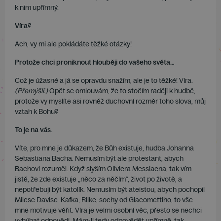
k nim upřímný.
Víra?
Ach, vy mi ale pokládáte těžké otázky!
Protože chci proniknout hlouběji do vašeho světa…
Což je úžasné a já se opravdu snažím, ale je to těžké! Víra.
(Přemýšlí.)
Opět se omlouvám, že to stočím raději k hudbě,
protože vy myslíte asi rovněž duchovní rozměr toho slova, můj
vztah k Bohu?
To je na vás.
Víte, pro mne je důkazem, že Bůh existuje, hudba Johanna
Sebastiana Bacha. Nemusím být ale protestant, abych
Bachovi rozuměl. Když slyším Oliviera Messiaena, tak vím
jistě, že zde existuje „něco za něčím“, život po životě, a
nepotřebuji být katolík. Nemusím být ateistou, abych pochopil
Milese Davise. Kafka, Rilke, sochy od Giacomettiho, to vše
mne motivuje věřit. Víra je velmi osobní věc, přesto se nechci
vyhýbat odpovědi. Mám-li tedy odpovědět upřímně, tak