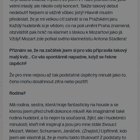
velmi mladý, ale nikoliv celý koncert. Takže takový debut
nedebut? Nejsem si vážně vůbec jistý! Hlavně musím
předeslat, že je mi velkou ctí zahrát si na Pražském jaru.
Každý hudebník si je vědom, co na poli umění Praha znamená,
obzvláště pak hráč na klarinet s láskou k Mozartovi jako já.
Vždyť Mozart zde potkal svého klarinetistu Antona Stadlera!
Přiznám se, že na začátek jsem si pro vás připravila takový
malý kvíz… Co vás spontánně napadne, když se řekne
úspěch?
Že pro mne nejsou až tak podstatné úspěchy minulé jako to,
čeho mohu dosáhnout zítra nebo pozítří.
Rodina?
Má rodina, sestra, která hraje fantasticky na housle a se
kterou jsem před chvílí dokonce mluvil! Ale imaginárně také
rodina hudební, a to nejen ta současná, žijící, ale i hudebníci
minulosti, kteří mě inspirují a jsou pro mne stále živoucí:
Mozart, Weber, Schumann, Janáček.
(Znejistí.)
Upřímně, kdo
jsem ale vlastně já, že je mohu takto titulovat? Z podstaty to