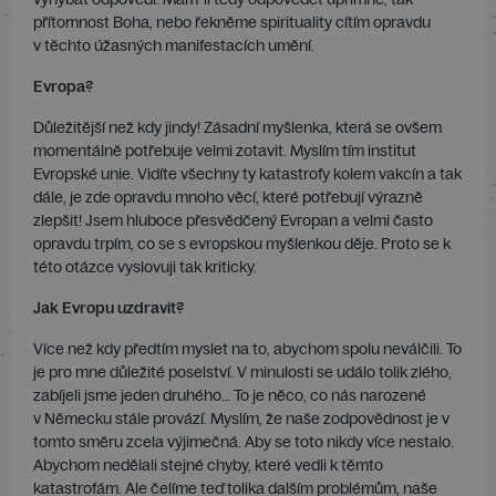
přítomnost Boha, nebo řekněme spirituality cítím opravdu
v těchto úžasných manifestacích umění.
Evropa?
Důležitější než kdy jindy! Zásadní myšlenka, která se ovšem
momentálně potřebuje velmi zotavit. Myslím tím institut
Evropské unie. Vidíte všechny ty katastrofy kolem vakcín a tak
dále, je zde opravdu mnoho věcí, které potřebují výrazně
zlepšit! Jsem hluboce přesvědčený Evropan a velmi často
opravdu trpím, co se s evropskou myšlenkou děje. Proto se k
této otázce vyslovuji tak kriticky.
Jak Evropu uzdravit?
Více než kdy předtím myslet na to, abychom spolu neválčili. To
je pro mne důležité poselství. V minulosti se událo tolik zlého,
zabíjeli jsme jeden druhého… To je něco, co nás narozené
v Německu stále provází. Myslím, že naše zodpovědnost je v
tomto směru zcela výjimečná. Aby se toto nikdy více nestalo.
Abychom nedělali stejné chyby, které vedli k těmto
katastrofám. Ale čelíme teď tolika dalším problémům, naše