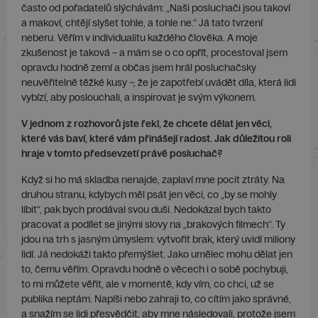
často od pořadatelů slýchávám: „Naši posluchači jsou takoví
a makoví, chtějí slyšet tohle, a tohle ne.“ Já tato tvrzení
neberu. Věřím v individualitu každého člověka. A moje
zkušenost je taková – a mám se o co opřít, procestoval jsem
opravdu hodně zemí a občas jsem hrál posluchačsky
neuvěřitelně těžké kusy –, že je zapotřebí uvádět díla, která lidi
vybízí, aby poslouchali, a inspirovat je svým výkonem.
V jednom z rozhovorů jste řekl, že chcete dělat jen věci,
které vás baví, které vám přinášejí radost. Jak důležitou roli
hraje v tomto předsevzetí právě posluchač?
Když si ho má skladba nenajde, zaplaví mne pocit ztráty. Na
druhou stranu, kdybych měl psát jen věci, co „by se mohly
líbit“, pak bych prodával svou duši. Nedokázal bych takto
pracovat a podílet se jinými slovy na „brakových filmech“. Ty
jdou na trh s jasným úmyslem: vytvořit brak, který uvidí miliony
lidí. Já nedokáži takto přemýšlet. Jako umělec mohu dělat jen
to, čemu věřím. Opravdu hodně o věcech i o sobě pochybuji,
to mi můžete věřit, ale v momentě, kdy vím, co chci, už se
publika neptám. Napíši nebo zahraji to, co cítím jako správné,
a snažím se lidi přesvědčit, aby mne následovali, protože jsem