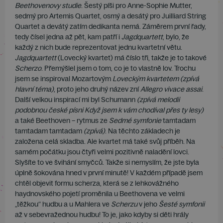
Beethovenovy studie
. Šestý píši pro Anne-Sophie Mutter,
sedmý pro Artemis Quartet, osmý a desátý pro Juilliard String
Quartet a devátý zatím dedikanta nemá. Záměrem první řady,
tedy čísel jedna až pět, kam patří i
Jagdquartett
, bylo, že
každý z nich bude reprezentovat jednu kvartetní větu.
Jagdquartett
(Lovecký kvartet) má číslo tři, takže je to takové
Scherzo
. Přemýšlel jsem o tom, co je to vlastně lov. Trochu
jsem se inspiroval Mozartovým
Loveckým kvartetem
(zpívá
hlavní téma)
, proto jeho druhý název zní
Allegro vivace assai
.
Další velkou inspirací mi byl Schumann
(zpívá melodii
podobnou české písni Když jsem k vám chodíval přes ty lesy)
a také Beethoven – rytmus ze
Sedmé symfonie
tamtadam
tamtadam tamtadam
(zpívá)
. Na těchto základech je
založena celá skladba. Ale kvartet má také svůj příběh. Na
samém počátku jsou čtyři velmi pozitivně naladění lovci.
Slyšíte to ve švihání smyčců. Takže si nemyslím, že jste byla
úplně šokována hned v první minutě! V každém případě jsem
chtěl objevit formu scherza, která se z lehkovážného
haydnovského pojetí proměnila u Beethovena ve velmi
„těžkou“ hudbu a u Mahlera ve
Scherzu
v jeho
Šesté symfonii
až v sebevražednou hudbu! To je, jako kdyby si děti hrály