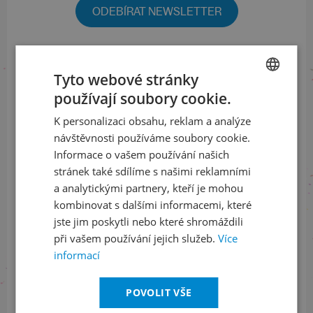
ODEBÍRAT NEWSLETTER
Sledujte nás na sociálních sítích
Tyto webové stránky
používají soubory cookie.
CZECH
LinkedIn
flickr
K personalizaci obsahu, reklam a analýze
ENGLISH
návštěvnosti používáme soubory cookie.
Informace o vašem používání našich
Informace o stavu objednávek
stránek také sdílíme s našimi reklamními
a analytickými partnery, kteří je mohou
+420 461 049 232
kombinovat s dalšími informacemi, které
jste jim poskytli nebo které shromáždili
při vašem používání jejich služeb.
Více
informací
Informace o programu
+420 257 310 414
POVOLIT VŠE