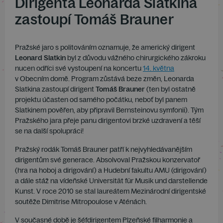
Dirigenta Leonarda Slatkina
zastoupí Tomáš Brauner
Pražské jaro s politováním oznamuje, že americký dirigent
Leonard Slatkin
byl z důvodu vážného chirurgického zákroku
nucen odříci své vystoupení na koncertu
14. května
v Obecním domě. Program zůstává beze změn, Leonarda
Slatkina zastoupí dirigent
Tomáš Brauner
(ten byl ostatně
projektu účasten od samého počátku, neboť byl panem
Slatkinem pověřen, aby připravil Bernsteinovu symfonii). Tým
Pražského jara přeje panu dirigentovi brzké uzdravení a těší
se na další spolupráci!
Pražský rodák Tomáš Brauner patří k nejvyhledávanějším
dirigentům své generace. Absolvoval Pražskou konzervatoř
(hra na hoboj a dirigování) a Hudební fakultu AMU (dirigo­vání)
a dále stáž na vídeňské Universität für Musik und dars­tellende
Kunst. V roce 2010 se stal laureátem Mezinárodní dirigentské
soutěže Dimitrise Mitropoulose v Aténách.
V sou­časné době je šéfdirigentem Plzeňské filharmonie a