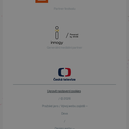
Partner festivalu
Generální mediální partner
Upravit nastavení cookies
/ © 2026
Pražské jaro / Vývoj webu zajistili —
Devx
/
Design webu —