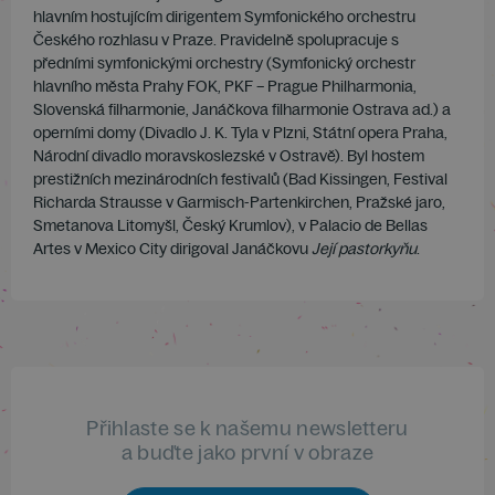
hlav­ním hostujícím dirigentem Symfonického orchestru
Českého rozhlasu v Praze. Pravidelně spolupracuje s
předními sym­fonickými orchestry (Symfonický orchestr
hlavního města Prahy FOK, PKF – Prague Philharmonia,
Slovenská filharmo­nie, Janáčkova filharmonie Ostrava ad.) a
operními domy (Divadlo J. K. Tyla v Plzni, Státní opera Praha,
Národní divadlo moravskoslezské v Ostravě). Byl hostem
prestižních meziná­rodních festivalů (Bad Kissingen, Festival
Richarda Strausse v Garmisch-Partenkirchen, Pražské jaro,
Smetanova Litomyšl, Český Krumlov), v Palacio de Bellas
Artes v Mexico City dirigo­val Janáčkovu
Její pastorkyňu
.
Přihlaste se k našemu newsletteru
a buďte jako první v obraze