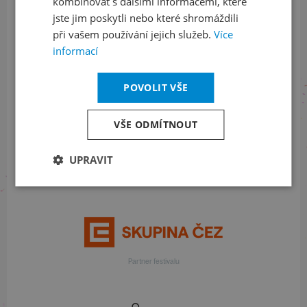
kombinovat s dalšími informacemi, které
jste jim poskytli nebo které shromáždili
při vašem používání jejich služeb.
Více
informací
S finanční podporou
POVOLIT VŠE
VŠE ODMÍTNOUT
UPRAVIT
Generální partner
Partner festivalu