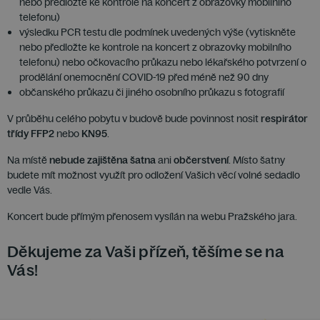
nebo předložte ke kontrole na koncert z obrazovky mobilního
telefonu)
výsledku PCR testu dle podmínek uvedených výše (vytiskněte
nebo předložte ke kontrole na koncert z obrazovky mobilního
telefonu) nebo očkovacího průkazu nebo lékařského potvrzení o
prodělání onemocnění COVID-19 před méně než 90 dny
občanského průkazu či jiného osobního průkazu s fotografií
V průběhu celého pobytu v budově bude povinnost nosit
respirátor
třídy FFP2
nebo
KN95
.
Na místě
nebude zajištěna šatna
ani
občerstvení
. Místo šatny
budete mít možnost využít pro odložení Vašich věcí volné sedadlo
vedle Vás.
Koncert bude přímým přenosem vysílán na webu Pražského jara.
Děkujeme za Vaši přízeň, těšíme se na
Vás!