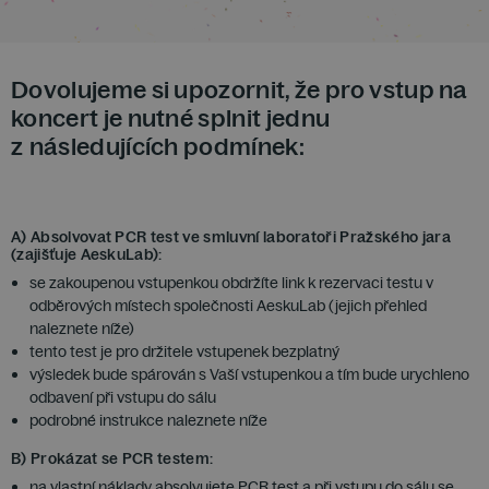
Dovolujeme si upozornit, že
pro vstup na
koncert je nutné splnit jednu
z následujících podmínek:
A) Absolvovat PCR test ve smluvní laboratoři Pražského jara
(zajišťuje AeskuLab):
se zakoupenou vstupenkou obdržíte link k rezervaci testu v
odběrových místech společnosti AeskuLab (jejich přehled
naleznete níže)
tento test je pro držitele vstupenek bezplatný
výsledek bude spárován s Vaší vstupenkou a tím bude urychleno
odbavení při vstupu do sálu
podrobné instrukce naleznete níže
B) Prokázat se PCR testem:
na vlastní náklady absolvujete PCR test a při vstupu do sálu se