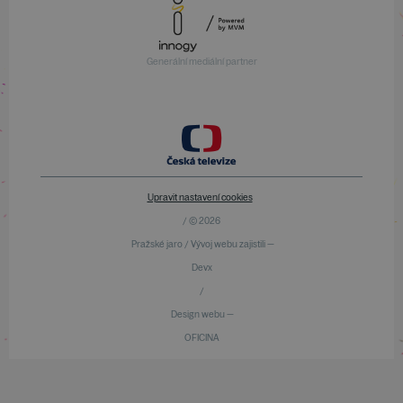
Generální mediální partner
Upravit nastavení cookies
/ © 2026
Pražské jaro / Vývoj webu zajistili —
Devx
/
Design webu —
OFICINA