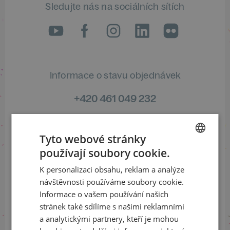
Sledujte nás na sociálních sítích
LinkedIn
flickr
Informace o stavu objednávek
+420 461 049 232
Tyto webové stránky
Informace o programu
používají soubory cookie.
CZECH
+420 257 310 414
K personalizaci obsahu, reklam a analýze
ENGLISH
návštěvnosti používáme soubory cookie.
Informace o vašem používání našich
stránek také sdílíme s našimi reklamními
a analytickými partnery, kteří je mohou
S finanční podporou