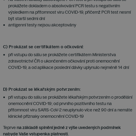
prokážete dokladem o absolvování PCR testu s negativním
výsledkem na přítomnost viru COVID-19, přičemž PCR test nesmí
být starší sedmi dní
antigenní testy nejsou akceptovány
C) Prokázat se certifikátem o očkování:
při vstupu do sálu se prokážete certifikátem Ministerstva
zdravotnictví ČR o ukončeném očkování proti onemocnění
COVID-19, a od aplikace poslední dávky uplynulo nejméně 14 dní
D) Prokázat se lékařským potvrzením:
při vstupu do sálu se prokážete lékařským potvrzením o prodělání
onemocnění COVID-19; od prvního pozitivního testu na
přítomnost viru SARS-CoV-2 neuplynulo více než 90 dní a nemáte
klinické příznaky onemocnění COVID-19
Teprve
na základě splnění jedné z výše uvedených podmínek
nabyde Vaše vstupenka platnosti.