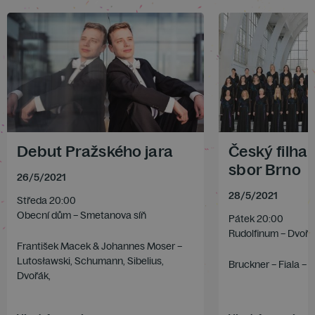
Debut Pražského jara
Český filha
sbor Brno
26
/
5
/
2021
28
/
5
/
2021
Středa 20:00
Obecní dům – Smetanova síň
Pátek 20:00
Rudolfinum – Dvořá
František Macek & Johannes Moser –
Lutosławski, Schumann, Sibelius,
Bruckner – Fiala – 
Dvořák,