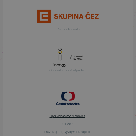
Partner festivalu
Generální mediální partner
Upravit nastavení cookies
/ © 2026
Pražské jaro / Vývoj webu zajistili —