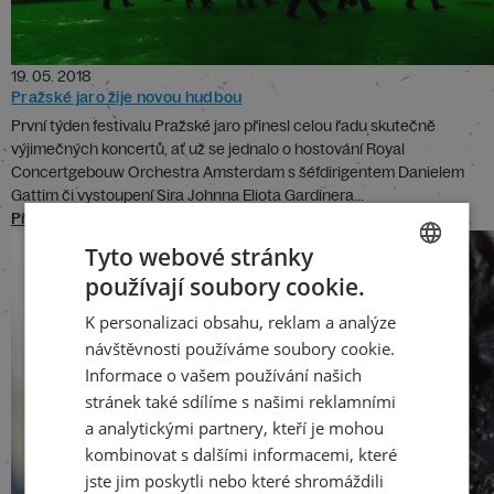
19. 05. 2018
Pražské jaro žije novou hudbou
První týden festivalu Pražské jaro přinesl celou řadu skutečně
výjimečných koncertů, ať už se jednalo o hostování Royal
Concertgebouw Orchestra Amsterdam s šéfdirigentem Danielem
Gattim či vystoupení Sira Johnna Eliota Gardinera...
Přečíst
Tyto webové stránky
používají soubory cookie.
CZECH
K personalizaci obsahu, reklam a analýze
ENGLISH
návštěvnosti používáme soubory cookie.
Informace o vašem používání našich
stránek také sdílíme s našimi reklamními
a analytickými partnery, kteří je mohou
kombinovat s dalšími informacemi, které
jste jim poskytli nebo které shromáždili