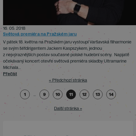
16. 05. 2018
Světová premiéra na Pražském jaru
V pátek 18. května na Pražském jaru vystoupí Varšavská filharmonie
se svým šéfdirigentem Jackem Kaspszykem, jednou
z nejvýraznějších postav současné polské hudební scény. Napjatě
očekávaný koncert otevře světová premiéra skladby Ultramarine
Michala...
Přečíst
« Předchozí stránka
1
…
9
10
11
12
13
14
Další stránka »