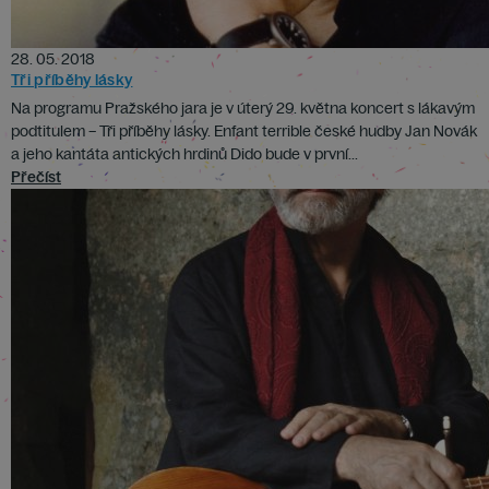
28. 05. 2018
Tři příběhy lásky
Na programu Pražského jara je v úterý 29. května koncert s lákavým
podtitulem – Tři příběhy lásky. Enfant terrible české hudby Jan Novák
a jeho kantáta antických hrdinů Dido bude v první...
Přečíst